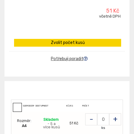
51 Kč
včetně DPH
Zvolit počet kusů
Potřebuji poradit
020900339
DOSTUPNOST
KČ/KS:
POČET
-
+
Skladem
Rozměr:
51 Kč
- 5 a
A4
více kusů
ks