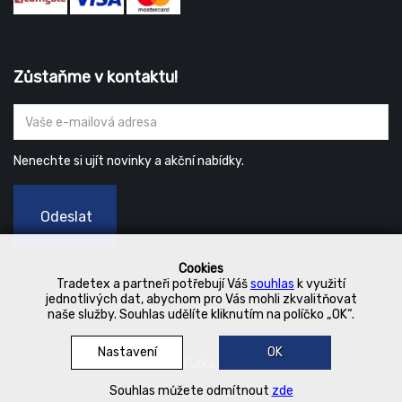
Zůstaňme v kontaktu!
Nenechte si ujít novinky a akční nabídky.
Odeslat
Cookies
Tradetex a partneři potřebují Váš
souhlas
k využití
jednotlivých dat, abychom pro Vás mohli zkvalitňovat
naše služby. Souhlas udělíte kliknutím na políčko „OK“.
Nastavení
OK
© 2019 Kurka Koncern
Souhlas můžete odmítnout
zde