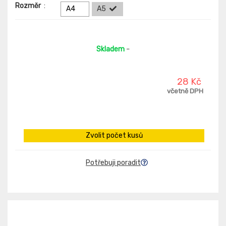
Rozměr
:
A4
A5
Skladem
-
28 Kč
včetně DPH
Zvolit počet kusů
Potřebuji poradit