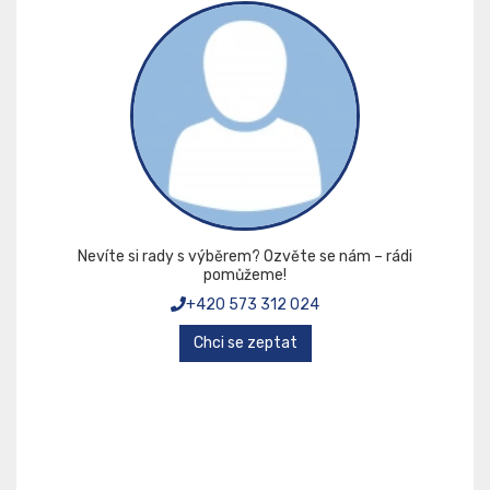
Nevíte si rady s výběrem? Ozvěte se nám – rádi
pomůžeme!
+420 573 312 024
Chci se zeptat