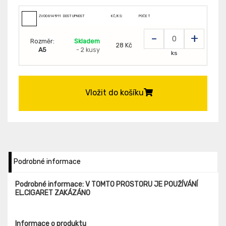
ZV008141911
DOSTUPNOST
KČ/KS:
POČET
-
+
Rozměr:
Skladem
28 Kč
A5
- 2 kusy
ks
Vložit do košíku
Podrobné informace
Podrobné informace: V TOMTO PROSTORU JE POUŽÍVÁNÍ
EL.CIGARET ZAKÁZÁNO
Informace o produktu