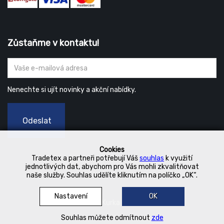
Zůstaňme v kontaktu!
Nenechte si ujít novinky a akční nabídky.
Odeslat
Cookies
Tradetex a partneři potřebují Váš
souhlas
k využití
jednotlivých dat, abychom pro Vás mohli zkvalitňovat
naše služby. Souhlas udělíte kliknutím na políčko „OK“.
Nastavení
OK
© 2019 Kurka Koncern
Souhlas můžete odmítnout
zde