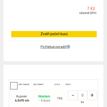
7 Kč
včetně DPH
Zvolit počet kusů
Potřebuji poradit
ZUPST000218
DOSTUPNOST
KČ/KS:
POČET
-
+
Rozměr:
Skladem
7 Kč
6,5x10 cm
- 5 kusů
ks