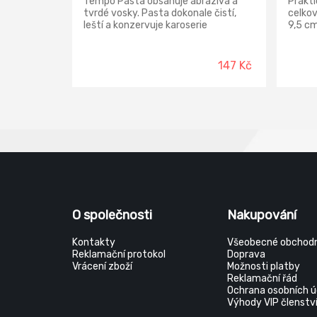
Tempo Pasta obsahuje abraziva a
Prakti
tvrdé vosky. Pasta dokonale čistí,
celkov
leští a konzervuje karoserie
9,5 cm
automobilů.
zabezp
sněhu 
147 Kč
O společnosti
Nakupování
Kontakty
Všeobecné obchodn
Reklamační protokol
Doprava
Vrácení zboží
Možnosti platby
Reklamační řád
Ochrana osobních ú
Výhody VIP členstv