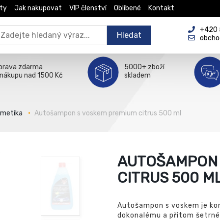
ty
Jak nakupovat
VIP členství
Oblíbené
Kontakt
+420 5
Hledat
obcho
prava zdarma
5000+ zboží
 nákupu nad 1500 Kč
skladem
smetika
Autošampon s voskem premium citrus 500 ml
AUTOŠAMPON 
CITRUS 500 M
Autošampon s voskem je ko
dokonalému a přitom šetrné