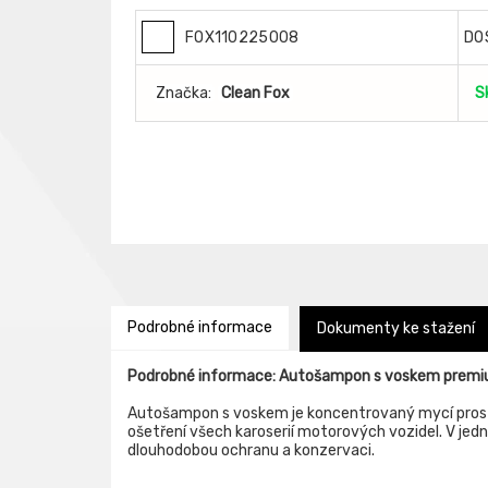
FOX110225008
DO
Značka:
Clean Fox
S
Podrobné informace
Dokumenty ke stažení
Podrobné informace: Autošampon s voskem premiu
Autošampon s voskem je koncentrovaný mycí pros
ošetření všech karoserií motorových vozidel. V jedn
dlouhodobou ochranu a konzervaci.