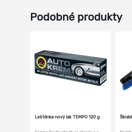
Podobné produkty
Leštěnka nový lak TEMPO 120 g
Škrab