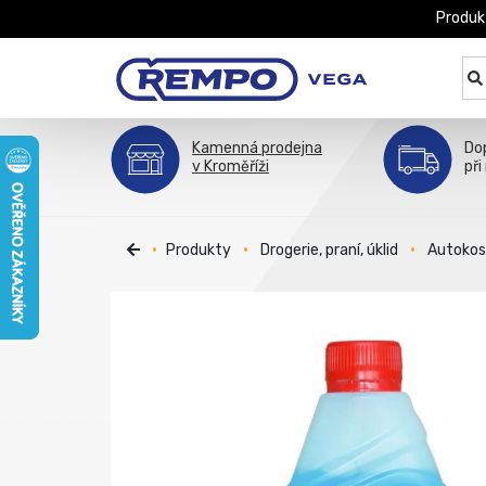
Produk
Kamenná prodejna
Do
v Kroměříži
při
Produkty
Drogerie, praní, úklid
Autoko