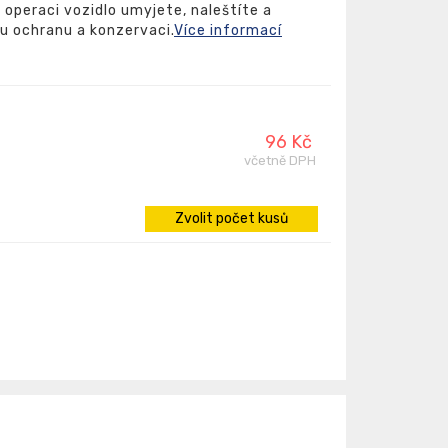
 operaci vozidlo umyjete, naleštíte a
u ochranu a konzervaci.
Více informací
96 Kč
včetně DPH
Zvolit počet kusů