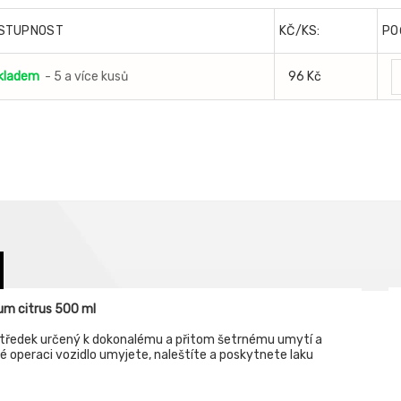
STUPNOST
KČ/KS:
PO
kladem
- 5 a více kusů
96 Kč
m citrus 500 ml
tředek určený k dokonalému a přitom šetrnému umytí a
é operaci vozidlo umyjete, naleštíte a poskytnete laku