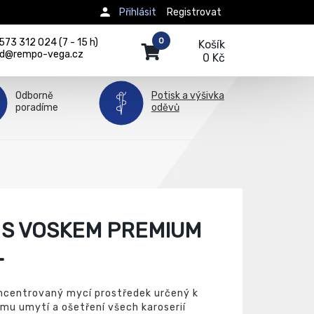
Přihlásit
Registrovat
0
73 312 024 (7 - 15 h)
Košík
d@rempo-vega.cz
0 Kč
Odborně
Potisk a výšivka
poradíme
oděvů
S VOSKEM PREMIUM
L
ncentrovaný mycí prostředek určený k
mu umytí a ošetření všech karoserií