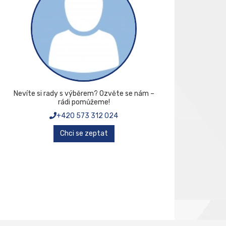
Nevíte si rady s výběrem? Ozvěte se nám –
rádi pomůžeme!
+420 573 312 024
Chci se zeptat