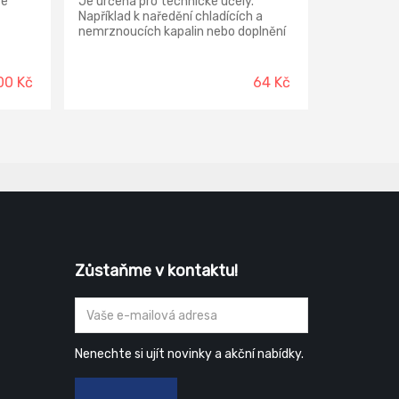
se
Je určena pro technické účely.
Například k naředění chladících a
nemrznoucích kapalin nebo doplnění
akumulátorů, do žehliček a
zvlhčovačů vzduch.
00 Kč
64 Kč
Zůstaňme v kontaktu!
Nenechte si ujít novinky a akční nabídky.