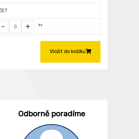
ČET
-
+
ks
Vložit do košíku
Odborně poradíme