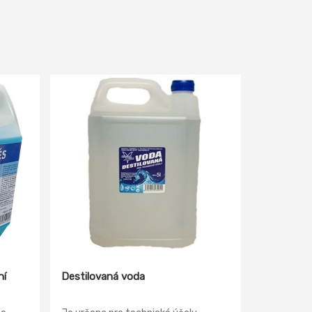
ní
Destilovaná voda