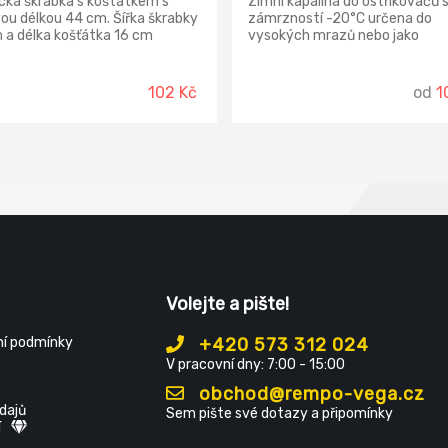
cká škrabka s koštátkem s
Zimní kapalina do ostřikovačů 
ou délkou 44 cm. Šířka škrabky
zámrzností -20°C určena do
 a délka košťátka 16 cm
vysokých mrazů nebo jako
ečí účinné a rychlé odmetání
koncentrát k ředění.
a škrábání ledu z vozidel.
102 Kč
od
1
Volejte a pište!
í podmínky
+420 573 312 024
V pracovní dny: 7:00 - 15:00
obchod@rempo-vega.cz
dajů
Sem pište své dotazy a připomínky
í