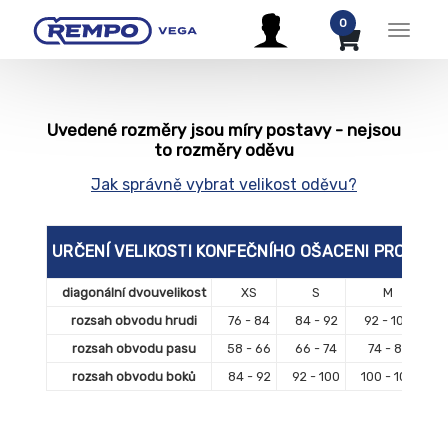
0
Menu
Uvedené rozměry jsou míry postavy - nejsou
to rozměry oděvu
Jak správně vybrat velikost oděvu?
URČENÍ VELIKOSTI KONFEČNÍHO OŠACENI PRO ŽEN
diagonální dvouvelikost
XS
S
M
rozsah obvodu hrudi
76 - 84
84 - 92
92 - 100
10
rozsah obvodu pasu
58 - 66
66 - 74
74 - 82
8
rozsah obvodu boků
84 - 92
92 - 100
100 - 108
1