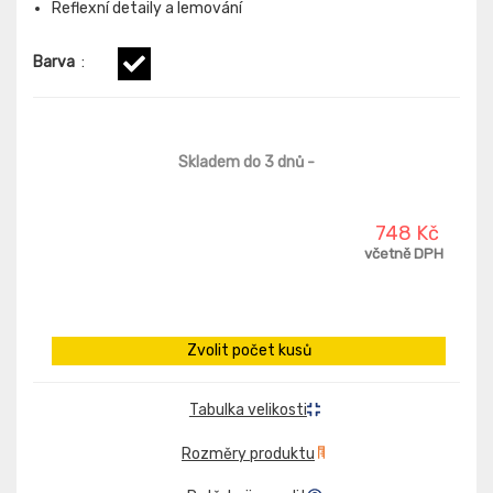
Reflexní detaily a lemování
Barva
:
Skladem do 3 dnů
-
748 Kč
včetně DPH
Zvolit počet kusů
Tabulka velikosti
Rozměry produktu