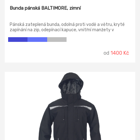
Bunda pánská BALTIMORE, zimní
Pánská zateplená bunda, odolná proti vodě a větru, kryté
zapínání na zip, odepínací kapuce, vnitřní manžety v
rukávech, plastové poutko pod náprsní kapsou, stahování v
dolním okraji, lepené švy, TPU membrána, reflexní doplňky.
Náprsní kapsy na zip nebo druky, 2 boční kapsy na zip, 3
vnitřní kapsy.
od
1400 Kč