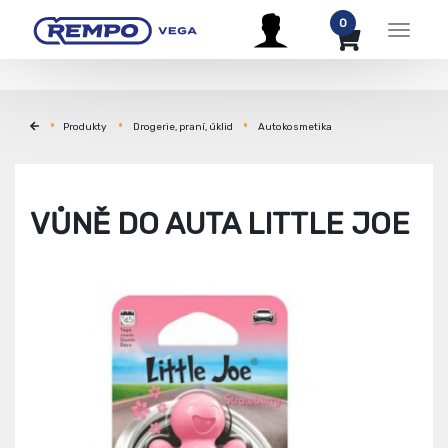
0
Menu
Produkty
Drogerie, praní, úklid
Autokosmetika
VŮNĚ DO AUTA LITTLE JOE