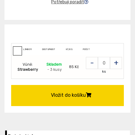
Potřebuji poradit
LJMB011
DOSTUPNOST
KČ/KS:
POČET
-
+
Vůně:
Skladem
85 Kč
Strawberry
- 3 kusy
ks
Vložit do košíku