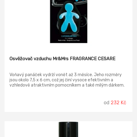
Osvěžovač vzduchu Mr&Mrs FRAGRANCE CESARE
Voňavý panáček vydrží vonět až 3 měsíce. Jeho rozměry
jsou okolo 7,5 x 6 cm, což jej činí vysoce efektivním a
vzhledově atraktivním pomocníkem a také milým dárkem.
Naprosto bezpečný. Nenapadá plasty. Nedráždí kůži.
od
232 Kč