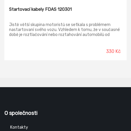
Startovací kabely FDAS 120301
Jistě větší skupina motoristů se setkala s problémem
nastartovaní svého vozu. Vzhledem k tomu, že v současné
době je roztlačování nebo roztahování automobilů od
výrobců zakázané z důvodu možného poškození spalovací
soustavy a u automobilů s automatickou převodovkou
prakticky nemožné, zůstává jediný způsob, jak vůz
330 Kč
nastartovat a to pomocí startovacích kabelů. Naše
měděné kabely zaručí přenos maximálního proudu, který
automobil s vyčerpanou baterií potřebuje.
O společnosti
Kontakty