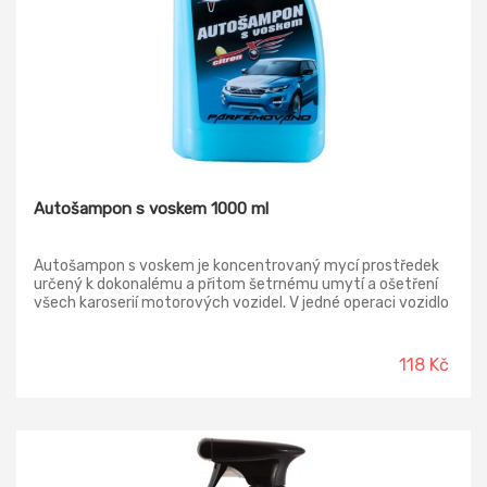
Autošampon s voskem 1000 ml
Autošampon s voskem je koncentrovaný mycí prostředek
určený k dokonalému a přitom šetrnému umytí a ošetření
všech karoserií motorových vozidel. V jedné operaci vozidlo
umyjete, naleštíte a poskytnete laku dlouhodobou ochranu
a konzervaci.
118 Kč