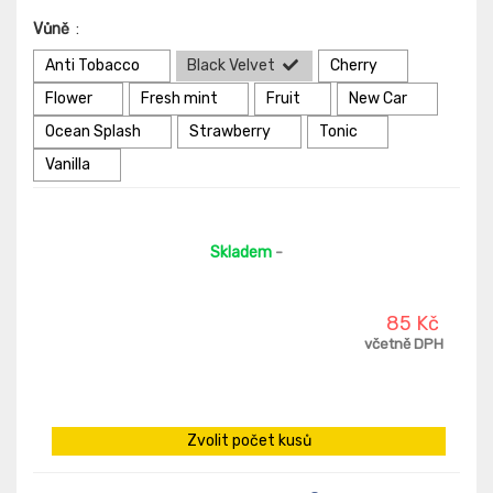
Vůně
:
Anti Tobacco
Black Velvet
Cherry
Flower
Fresh mint
Fruit
New Car
Ocean Splash
Strawberry
Tonic
Vanilla
Skladem
-
85 Kč
včetně DPH
Zvolit počet kusů