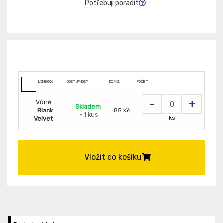
Potřebuji poradit
LJMB006
DOSTUPNOST
KČ/KS:
POČET
-
+
Vůně:
Skladem
Black
85 Kč
- 1 kus
ks
Velvet
Vložit do košíku