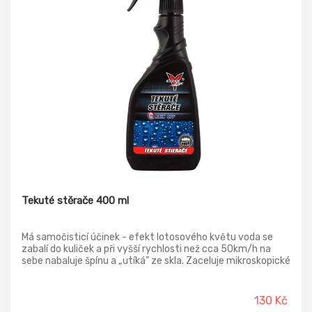
Tekuté stěrače 400 ml
Má samočisticí účinek - efekt lotosového květu voda se
zabalí do kuliček a při vyšší rychlosti než cca 50km/h na
sebe nabaluje špínu a „utíká” ze skla. Zaceluje mikroskopické
trhlinky ve skle a omezuje světelné reflexy na
poškrábaných místech.
130 Kč