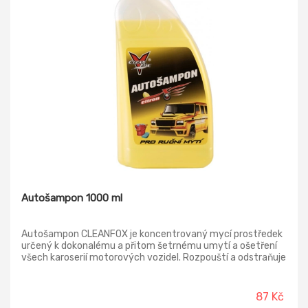
Autošampon 1000 ml
Autošampon CLEANFOX je koncentrovaný mycí prostředek
určený k dokonalému a přitom šetrnému umytí a ošetření
všech karoserií motorových vozidel. Rozpouští a odstraňuje
nečistoty, mastnotu a soli. Obnovuje svěžest barvy.
Nezanechává šmouhy.
87 Kč