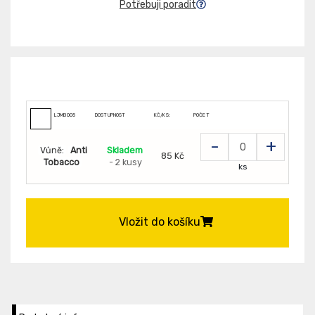
Potřebuji poradit
LJMB005
DOSTUPNOST
KČ/KS:
POČET
-
+
Vůně:
Anti
Skladem
85 Kč
Tobacco
- 2 kusy
ks
Vložit do košíku