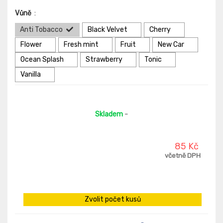
Vůně
:
Anti Tobacco
Black Velvet
Cherry
Flower
Fresh mint
Fruit
New Car
Ocean Splash
Strawberry
Tonic
Vanilla
Skladem
-
85 Kč
včetně DPH
Zvolit počet kusů