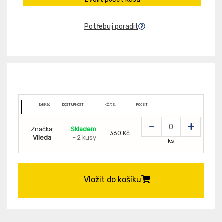
Potřebuji poradit
168926
DOSTUPNOST
KČ/KS:
POČET
-
+
Značka:
Skladem
360 Kč
Vileda
- 2 kusy
ks
Vložit do košíku