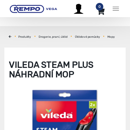
0
Menu
Produkty
Drogerie, praní, úklid
Úklidové pomůcky
Mopy
VILEDA STEAM PLUS
NÁHRADNÍ MOP