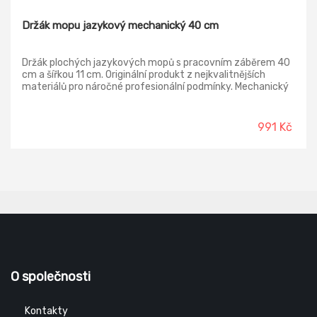
Držák mopu jazykový mechanický 40 cm
Držák plochých jazykových mopů s pracovním záběrem 40
cm a šířkou 11 cm. Originální produkt z nejkvalitnějších
materiálů pro náročné profesionální podmínky. Mechanický
zámek zajišťuje spolehlivou funkci i při použití těžkých
bavlněných mopů.
991 Kč
O společnosti
Kontakty