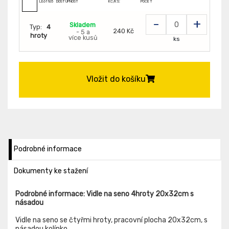
LE61165
DOSTUPNOST
KČ/KS:
POČET
-
+
Skladem
Typ:
4
240 Kč
- 5 a
hroty
více kusů
ks
Vložit do košíku
Podrobné informace
Dokumenty ke stažení
Podrobné informace: Vidle na seno 4hroty 20x32cm s
násadou
Vidle na seno se čtyřmi hroty, pracovní plocha 20x32cm, s
násadou kolínko.