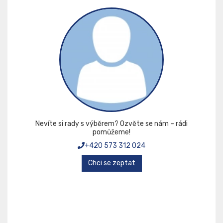
Nevíte si rady s výběrem? Ozvěte se nám – rádi
pomůžeme!
+420 573 312 024
Chci se zeptat