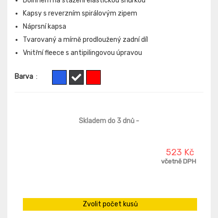
Dolní lem na stažení elastickou šňůrkou
Kapsy s reverzním spirálovým zipem
Náprsní kapsa
Tvarovaný a mírně prodloužený zadní díl
Vnitřní fleece s antipilingovou úpravou
Barva
:
Skladem do 3 dnů
-
523 Kč
včetně DPH
Zvolit počet kusů