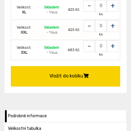
-
+
Velikost:
Skladem
425 Kč
XL
- 1 kus
ks
-
+
Velikost:
Skladem
425 Kč
XXL
- 1 kus
ks
-
+
Velikost:
Skladem
483 Kč
3XL
- 1 kus
ks
Vložit do košíku
Podrobné informace
Velikostní tabulka