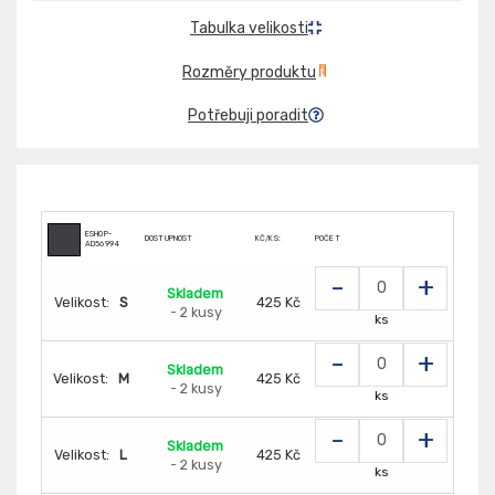
Tabulka velikosti
Rozměry produktu
Potřebuji poradit
ESHOP-
DOSTUPNOST
KČ/KS:
POČET
AD56994
-
+
Skladem
Velikost:
S
425 Kč
- 2 kusy
ks
-
+
Skladem
Velikost:
M
425 Kč
- 2 kusy
ks
-
+
Skladem
Velikost:
L
425 Kč
- 2 kusy
ks