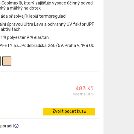
u Coolmax®, který zajišťuje vysoce účinný odvod
lehký a měkký na dotek
da přispívají k lepší termoregulaci
iální úpravou Ultra Lava a ochranný UV faktor UPF
 aktivitách
 % polyester 9 % elastan
FETY a.s., Poděbradská 260/59, Praha 9, 198 00
483 Kč
včetně DPH
Zvolit počet kusů
 poradit