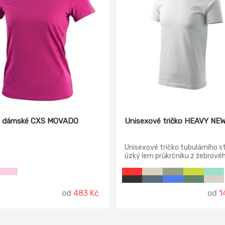
o dámské CXS MOVADO
Unisexové tričko HEAVY NE
Unisexové tričko tubulárního st
úzký lem průkrčníku z žebrové
úpletu 1:1 s 5 % elastanu, zpevň
páska od ramene k rameni.
od
483 Kč
od
1