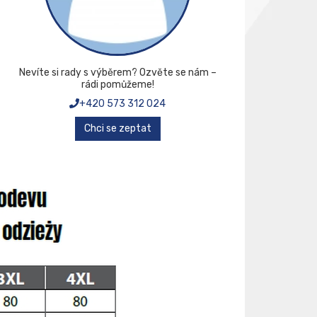
Nevíte si rady s výběrem? Ozvěte se nám –
rádi pomůžeme!
+420 573 312 024
Chci se zeptat