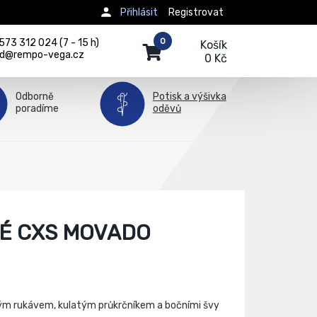
Přihlásit
Registrovat
0
73 312 024 (7 - 15 h)
Košík
d@rempo-vega.cz
0 Kč
Odborně
Potisk a výšivka
poradíme
oděvů
KÉ CXS MOVADO
kým rukávem, kulatým průkrčníkem a bočními švy