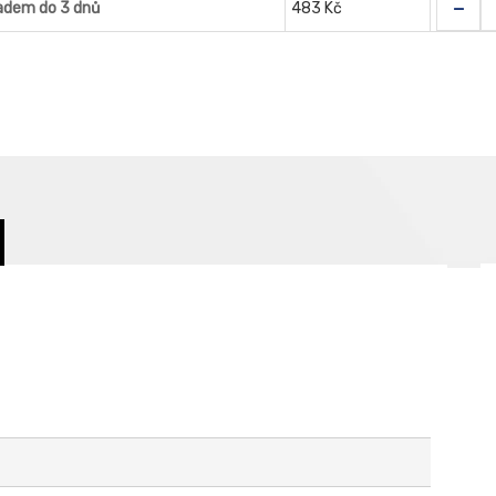
-
adem do 3 dnů
483 Kč