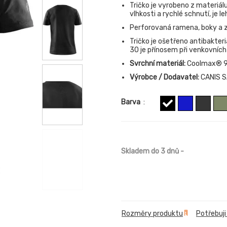
Tričko je vyrobeno z materiál
vlhkosti a rychlé schnutí, je 
Perforovaná ramena, boky a zá
Tričko je ošetřeno antibakter
30 je přínosem při venkovních
Svrchní materiál:
Coolmax® 91
Výrobce / Dodavatel:
CANIS SA
Barva
:
Skladem do 3 dnů
-
Rozměry produktu
Potřebuji