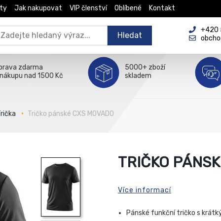
ty
Jak nakupovat
VIP členství
Oblíbené
Kontakt
+420 5
Hledat
obcho
prava zdarma
5000+ zboží
 nákupu nad 1500 Kč
skladem
rička
Tričko pánské CXS MOVADO
TRIČKO PÁNS
Více informací
Pánské funkční tričko s krát