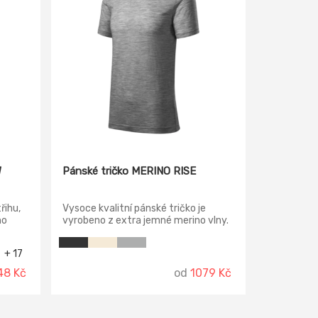
W
Pánské tričko MERINO RISE
řihu,
Vysoce kvalitní pánské tričko je
ho
vyrobeno z extra jemné merino vlny.
ující
Díky tomuto luxusnímu přírodnímu
materiálu je tričko velmi prodyšné a
+ 17
nemačkavé. Tričko přiléhavého střihu
s bočními švy, úzký lem průkrčníku z
48 Kč
od
1079 Kč
vrchového materiálu, vnitřní část
průkrčníku začištěna páskou z
vrchového materiálu, zpevnění
ramenních švů páskou.