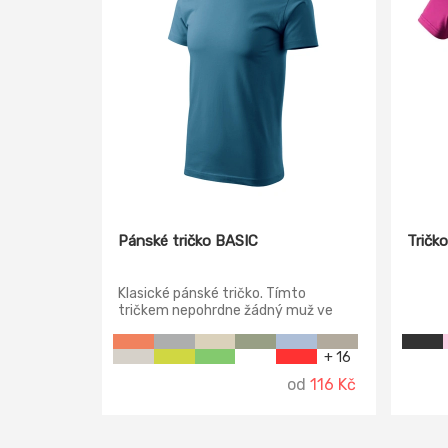
Pánské tričko BASIC
Tričk
Klasické pánské tričko. Tímto
tričkem nepohrdne žádný muž ve
svém šatníku :-) Ideální na
každodenní nošení. Na tričko byla
+ 16
použita pouze kvalitní 100% bavlna.
od
116 Kč