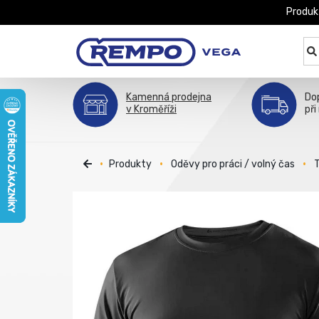
Produk
Kamenná prodejna
Do
v Kroměříži
při
Produkty
Oděvy pro práci / volný čas
T