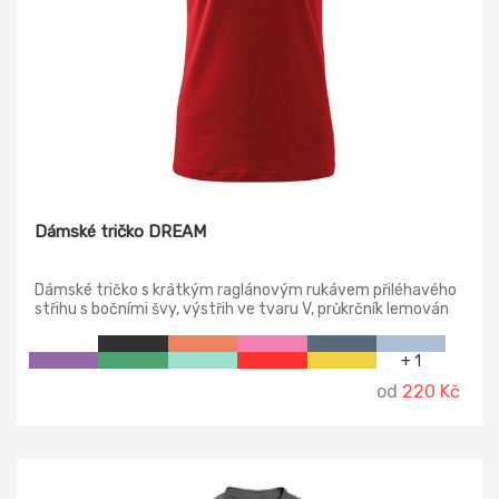
Dámské tričko DREAM
Dámské tričko s krátkým raglánovým rukávem přiléhavého
střihu s bočními švy, výstřih ve tvaru V, průkrčník lemován
vrchovým materiálem.
+ 1
od
220 Kč