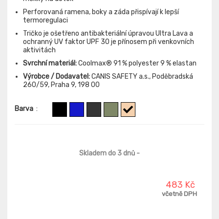
Perforovaná ramena, boky a záda přispívají k lepší
termoregulaci
Tričko je ošetřeno antibakteriální úpravou Ultra Lava a
ochranný UV faktor UPF 30 je přínosem při venkovních
aktivitách
Svrchní materiál:
Coolmax® 91 % polyester 9 % elastan
Výrobce / Dodavatel:
CANIS SAFETY a.s., Poděbradská
260/59, Praha 9, 198 00
Barva
:
Skladem do 3 dnů
-
483 Kč
včetně DPH