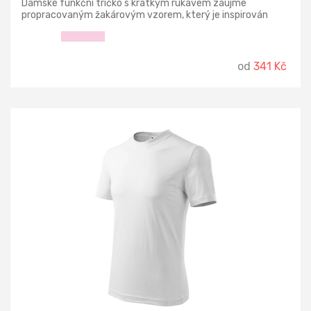
Dámské funkční tričko s krátkým rukávem zaujme
propracovaným žakárovým vzorem, který je inspirován
geometrickými motivy.
od
341 Kč