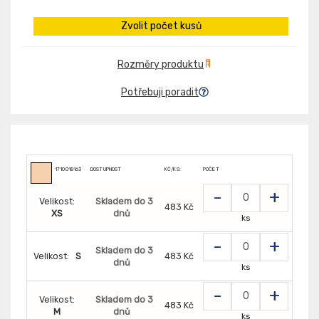
Zvolit počet kusů
Rozměry produktu
Potřebuji poradit
1710018163
DOSTUPNOST
KČ/KS:
POČET
-
+
Velikost:
Skladem do 3
483 Kč
XS
dnů
ks
-
+
Skladem do 3
Velikost:
S
483 Kč
dnů
ks
-
+
Velikost:
Skladem do 3
483 Kč
M
dnů
ks