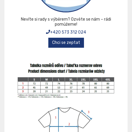
Nevíte si rady s výběrem? Ozvěte se nám – rádi
pomůžeme!
+420 573 312 024
Chci se zeptat