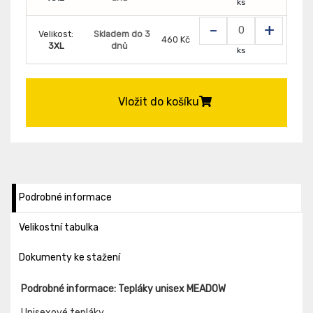
ks
-
+
Velikost:
Skladem do 3
460 Kč
3XL
dnů
ks
Vložit do košíku
Podrobné informace
Velikostní tabulka
Dokumenty ke stažení
Podrobné informace: Tepláky unisex MEADOW
Unisexové tepláky.