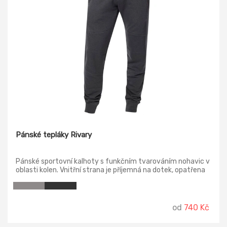
Pánské tepláky Rivary
Pánské sportovní kalhoty s funkčním tvarováním nohavic v
oblasti kolen. Vnitřní strana je příjemná na dotek, opatřena
speciální úpravou proti žmolkování. Kalhoty jsou vybaveny
vysokou pasovou gumou s možností utažení na šňůrky, 2
průhmatovými kapsami. Zadní díl člení sedlo, nohavice jsou
zakončeny pružnými manžetami moderní. Propracovaný
od
740 Kč
střih SLIM FIT padne různým typům postavy