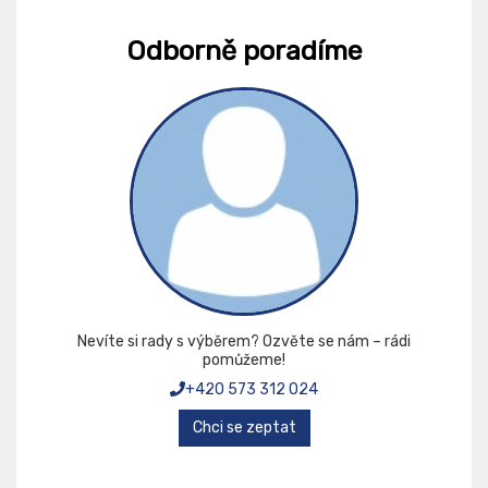
Odborně poradíme
Nevíte si rady s výběrem? Ozvěte se nám – rádi
pomůžeme!
+420 573 312 024
Chci se zeptat