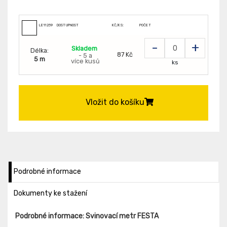
LE11259
DOSTUPNOST
KČ/KS:
POČET
-
+
Skladem
Délka:
87 Kč
- 5 a
5 m
více kusů
ks
Vložit do košíku
Podrobné informace
Dokumenty ke stažení
Podrobné informace: Svinovací metr FESTA