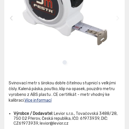
Svinovací metr s širokou dobře čitelnou stupnicí s velkými
čísly. Kalená páska, poutko, klip na opasek, pouzdro metru
vyrobeno z ABS plastu . CE certifikát - metr vhodný ke
kalibraci.
Více informací
Výrobce / Dodavatel:
Levior s.r.o., Tovačovská 3488/28,
750 02 Přerov, Česká republika, IČO: 61973939, DIČ:
CZ61973939, levior@levior.cz