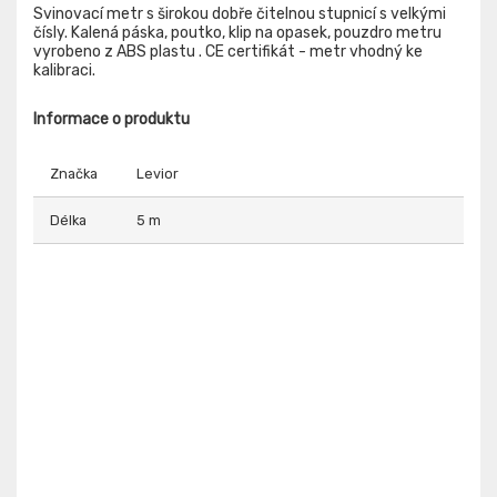
Svinovací metr s širokou dobře čitelnou stupnicí s velkými
čísly. Kalená páska, poutko, klip na opasek, pouzdro metru
vyrobeno z ABS plastu . CE certifikát - metr vhodný ke
kalibraci.
Informace o produktu
Značka
Levior
Délka
5 m