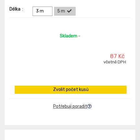
Délka
:
3 m
5 m
Skladem
-
87 Kč
včetně DPH
Zvolit počet kusů
Potřebuji poradit