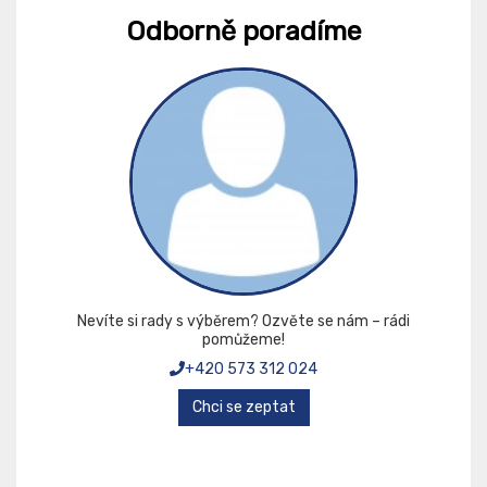
Odborně poradíme
Nevíte si rady s výběrem? Ozvěte se nám – rádi
pomůžeme!
+420 573 312 024
Chci se zeptat