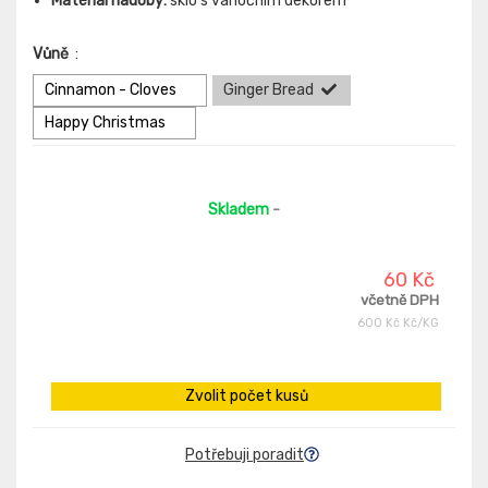
Materiál nádoby:
sklo s vánočním dekorem
Vůně
:
Cinnamon - Cloves
Ginger Bread
Happy Christmas
Skladem
-
60 Kč
včetně DPH
600 Kč Kč/KG
Zvolit počet kusů
Potřebuji poradit