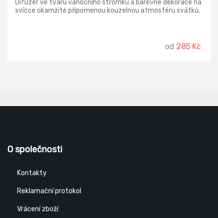
Difuzér ve tvaru vánočního stromku a barevné dekorace na
svíčce okamžitě připomenou kouzelnou atmosféru svátků.
od
285 Kč
O společnosti
Kontakty
Reklamační protokol
Vrácení zboží