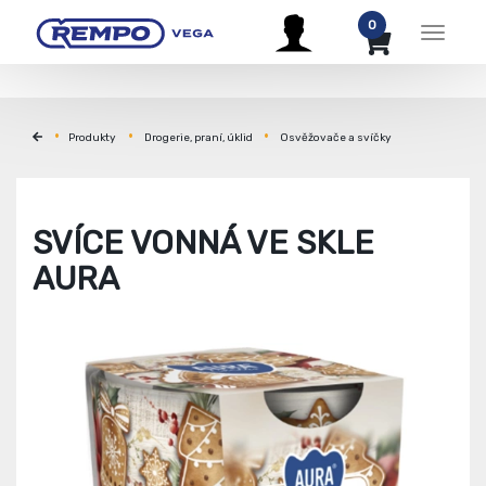
0
Menu
Produkty
Drogerie, praní, úklid
Osvěžovače a svíčky
SVÍCE VONNÁ VE SKLE
AURA