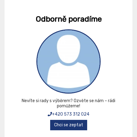
Odborně poradíme
Nevíte si rady s výběrem? Ozvěte se nám – rádi
pomůžeme!
+420 573 312 024
Chci se zeptat