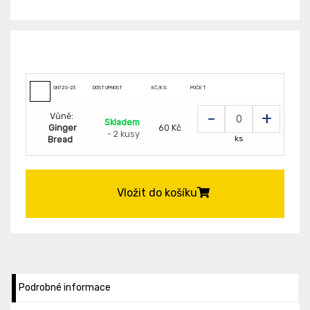
SN72S-23
DOSTUPNOST
KČ/KS:
POČET
-
+
Vůně:
Skladem
Ginger
60 Kč
- 2 kusy
ks
Bread
Vložit do košíku
Podrobné informace