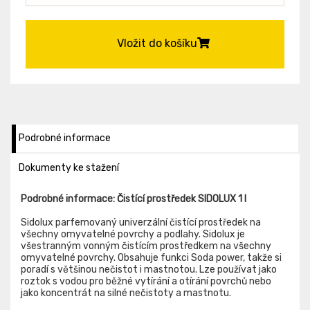
Vložit do košíku
Podrobné informace
Dokumenty ke stažení
Podrobné informace: Čistící prostředek SIDOLUX 1 l
Sidolux parfemovaný univerzální čistící prostředek na
všechny omyvatelné povrchy a podlahy. Sidolux je
všestranným vonným čistícím prostředkem na všechny
omyvatelné povrchy. Obsahuje funkci Soda power, takže si
poradí s většinou nečistot i mastnotou. Lze používat jako
roztok s vodou pro běžné vytírání a otírání povrchů nebo
jako koncentrát na silné nečistoty a mastnotu.