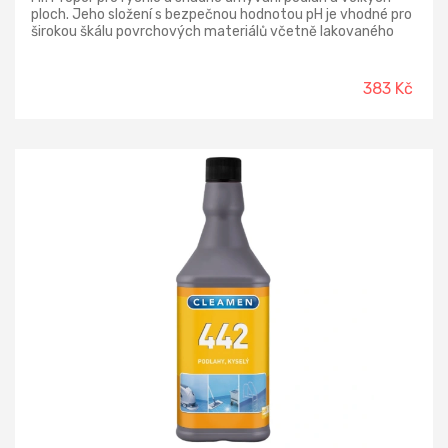
ploch. Jeho složení s bezpečnou hodnotou pH je vhodné pro
širokou škálu povrchových materiálů včetně lakovaného
dřeva a laminátu. Účinně odstraňuje různé druhy nečistot
včetně mastných a odolných skvrn.
383 Kč