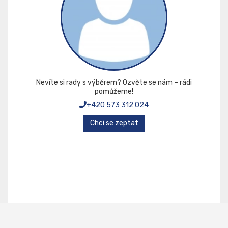
Nevíte si rady s výběrem? Ozvěte se nám – rádi
pomůžeme!
+420 573 312 024
Chci se zeptat