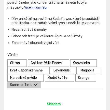
povrchů nebo jako koncentrát na silné nečistoty a
mastnotu.
Více informací
Díky unikátnímu systému Soda Power, který je součástí
prostředku, odstraňuje velmi rychle nečistoty z povrchu
Nezanechává šmouhy
Lehce odstraňuje veškerou špínu a nečistoty
Zanechává dlouhotrvající vůni
Vůně
:
Citron
Cottom With Peony
Konvalinka
Květ Japonské višně
Levandule
Magnolia
Marseilské mýdlo
Modré květy
Orange
Summer Time
Skladem
-