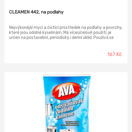
CLEAMEN 442, na podlahy
Nejvýkonější mycí a čistící prostředek na podlahy a povrchy,
které jsou odolné kyselinám. Má víceúčelové použití, je
určen na postavební, periodický i denní úklid. Používá se
vždy zředěný dle tabulky podle účelu použití. Prostředek je
nepěnivý a je určen pro ruční i strojní stírání, je silně
koncentrovaný. Dokonale odstraňuje rez, vodní kámen a
167 Kč
minerální usazeniny. Oživuje a čistí cementové spáry, ale ve
vyšší koncetraci je vyžírá. Poradí si s protiskluzovou dlažbou
a vyšlapanými cestičkami v broušených a slinutých
dlažbách. Výrobek v balení 5L dočasně není možné prodávat
široké veřejnosti. Výrobek (5L)je určen pouze pro
profesionální použití, při nákupu, prosím, uveďte IČ.