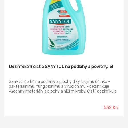
Dezinfekční čistič SANYTOL na podlahy a povrchy, 5l
Sanytol čistič na podlahy a plochy díky trojímu účinku -
bakteriálnímu, fungicidnímu a virucidnímu - dezinfikuje
všechny materiály a plochy a ničí mikroby. Čistí, dezinfikuje
a odmašťuje všechny plochy v domácnosti. Neobsahuje
chlór a nezpůsobuje skvrny. Biologicky odbouratelný. S vůni
eukalyptu.
532 Kč