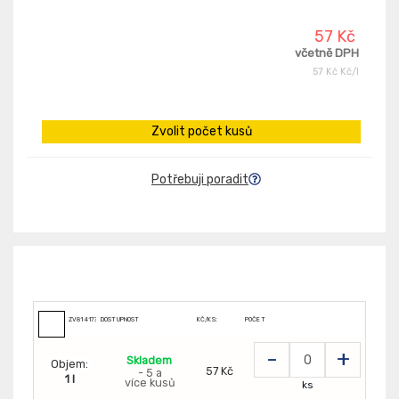
57 Kč
včetně DPH
57 Kč Kč/l
Zvolit počet kusů
Potřebuji poradit
ZV81417333
DOSTUPNOST
KČ/KS:
POČET
-
+
Skladem
Objem:
57 Kč
- 5 a
1 l
více kusů
ks