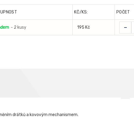
TUPNOST
KČ/KS:
POČET
-
adem
- 2 kusy
195 Kč
 plněním drátků a kovovým mechanismem.