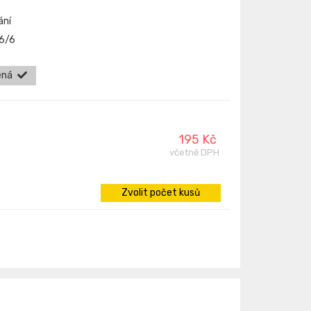
ání
26/6
ená
195 Kč
včetně DPH
Zvolit počet kusů