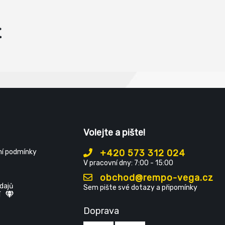
t
Volejte a pište!
í podmínky
+420 573 312 024
V pracovní dny: 7:00 - 15:00
obchod@rempo-vega.cz
dajů
Sem pište své dotazy a připomínky
í
Doprava