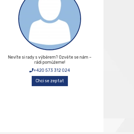
Nevíte si rady s výběrem? Ozvěte se nám –
rádi pomůžeme!
+420 573 312 024
Chci se zeptat