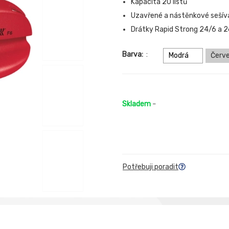
Kapacita 20 listů
Uzavřené a nástěnkové sešív
Drátky Rapid Strong 24/6 a 
Barva:
:
Modrá
Červ
Skladem
-
Potřebuji poradit