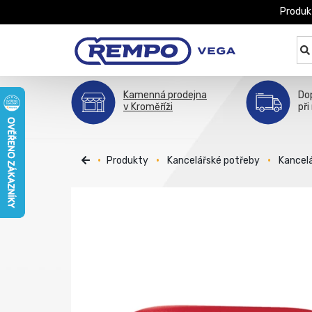
Produk
Kamenná prodejna
Do
v Kroměříži
při
Produkty
Kancelářské potřeby
Kancelá