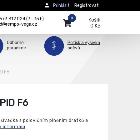
Přihlásit
Registrovat
0
73 312 024 (7 - 15 h)
Košík
d@rempo-vega.cz
0 Kč
Odborně
Potisk a výšivka
poradíme
oděvů
ID F6
PID F6
šívačka s polovičním plněním drátků a
e informací