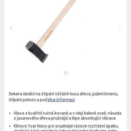
Sekera ideální na štípání větších kusů dřeva, půlení kmenů,
štípání pařezů a pod.
Více informací
Hlava z kvalitní ručně kované a v oleji kalené oceli, násada
z jasanového dřeva pružnější a lépe absorbující vibrace
Klínový tvar hlavy pro snadnější rázové roztržení špalku,