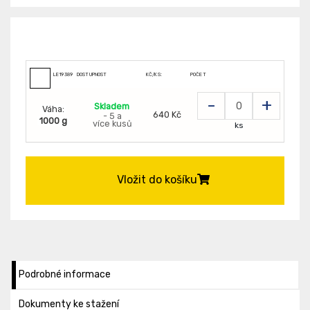
LE19389
DOSTUPNOST
KČ/KS:
POČET
-
+
Skladem
Váha:
640 Kč
- 5 a
1000 g
více kusů
ks
Vložit do košíku
Podrobné informace
Dokumenty ke stažení