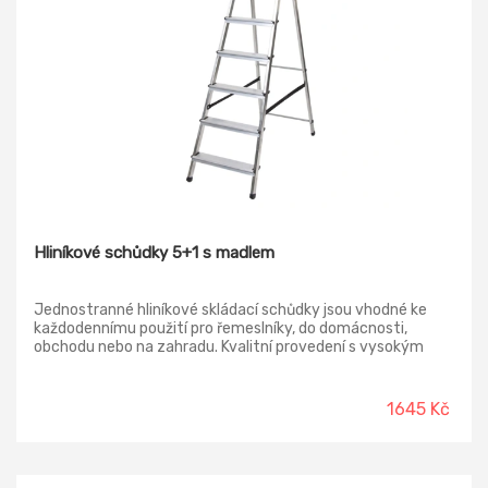
Hliníkové schůdky 5+1 s madlem
Jednostranné hliníkové skládací schůdky jsou vhodné ke
každodennímu použití pro řemeslníky, do domácnosti,
obchodu nebo na zahradu. Kvalitní provedení s vysokým
madlem (60 cm) poskytuje při jejich užívání mimořádný
komfort, jistotu a bezpečí.
1645 Kč