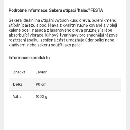
Podrobné informace: Sekera štípací "Kalač" FESTA
Sekera ideální na štípání větších kusů dřeva, půlení kmenů,
štípání pařezů a pod. Hlava z kvalitní ručně kované a v oleji
kalené oceli, násada z jasanového dřeva pružnější a lépe
absorbující vibrace. Klínový tvar hlavy pro snadnější rázové
roztržení špalku, zesílená část umožňuje úder palicí nebo
kladivem, nebo sekeru použít jako palici.
Informace o produktu
Značka
Levior
Délka
90 cm
Váha
1000 g