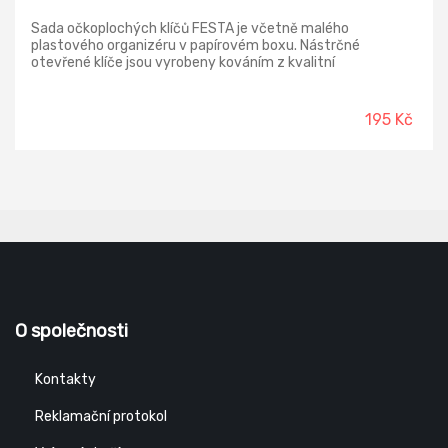
Sada očkoplochých klíčů FESTA je včetně malého
plastového organizéru v papírovém boxu. Nástrčné
otevřené klíče jsou vyrobeny kováním z kvalitní
chromvanadiové oceli. Tato ocel je zušlechtěná na
požadované vlastnosti a povrchově upravená matným
tvrdochromem pro dosažení optimální povrchové tvrdosti a
195 Kč
odolnosti vůči korozivním vlivům. Kvalitou, tvrdostí a
přesností přesně odpovídají normě DIN3113.
O společnosti
Kontakty
Reklamační protokol