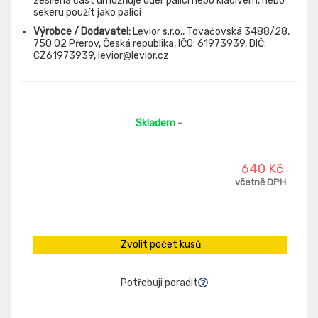
zesílená část umožňuje úder palicí nebo kladivem, nebo
sekeru použít jako palici
Výrobce / Dodavatel:
Levior s.r.o., Tovačovská 3488/28,
750 02 Přerov, Česká republika, IČO: 61973939, DIČ:
CZ61973939, levior@levior.cz
Skladem
-
640 Kč
včetně DPH
Zvolit počet kusů
Potřebuji poradit