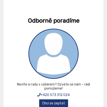
Odborně poradíme
Nevíte si rady s výběrem? Ozvěte se nám – rádi
pomůžeme!
+420 573 312 024
Chci se zeptat