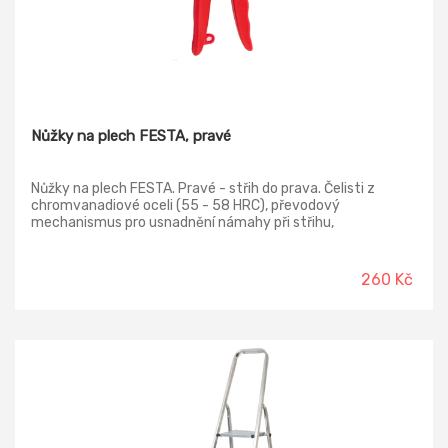
Nůžky na plech FESTA, pravé
Nůžky na plech FESTA. Pravé - střih do prava. Čelisti z
chromvanadiové oceli (55 - 58 HRC), převodový
mechanismus pro usnadnění námahy při střihu,
ergonomicky tvarovaná pogumovaná rukojeť pro pohodlný
úchop.
260 Kč