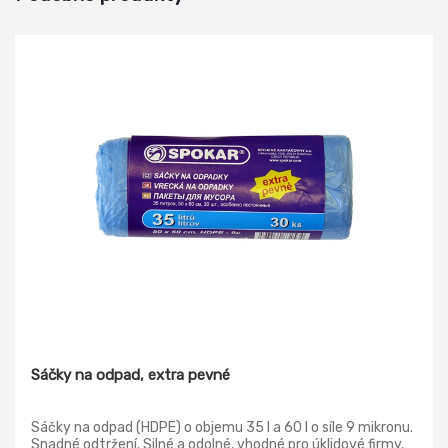
Sáčky na odpad, extra pevné
Sáčky na odpad (HDPE) o objemu 35 l a 60 l o síle 9 mikronu.
Snadné odtržení. Silné a odolné, vhodné pro úklidové firmy,