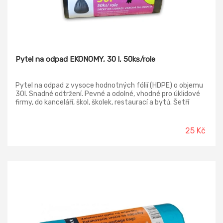
Pytel na odpad EKONOMY, 30 l, 50ks/role
Pytel na odpad z vysoce hodnotných fólií (HDPE) o objemu
30l. Snadné odtržení. Pevné a odolné, vhodné pro úklidové
firmy, do kanceláří, škol, školek, restaurací a bytů. Šetří
životní prostředí a jsou plně recyklovatelné. V roli 50ks.
Rozměr 50x60 cm.
25 Kč