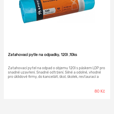
Zatahovací pytle na odpadky, 120l ,10ks
Zatahovací pytel na odpad o objemu 120l s páskem LDP pro
snadné uzavření. Snadné odtržení. Silné a odolné, vhodné
pro úklidové firmy, do kanceláří, škol, školek, restaurací a
bytů. Rozměr pytle 100x70 cm. V roli 10ks.
80 Kč