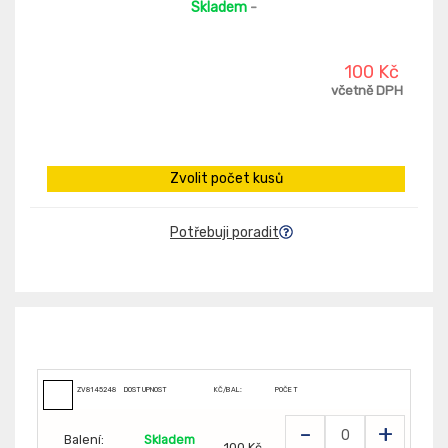
Skladem
-
100 Kč
včetně DPH
Zvolit počet kusů
Potřebuji poradit
ZV8145248
DOSTUPNOST
KČ/BAL:
POČET
-
+
Balení:
Skladem
100 Kč