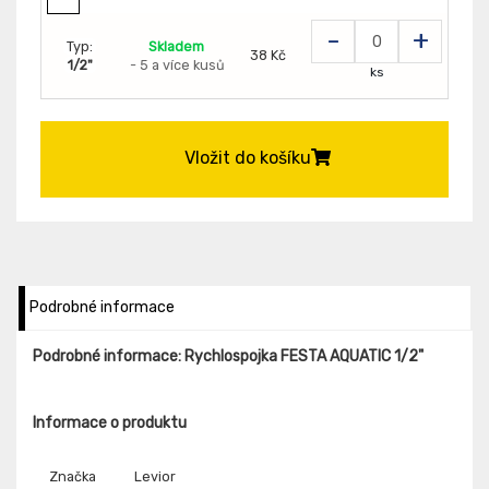
-
+
Typ:
Skladem
38 Kč
1/2"
- 5 a více kusů
ks
Vložit do košíku
Podrobné informace
Podrobné informace: Rychlospojka FESTA AQUATIC 1/2"
Informace o produktu
Značka
Levior