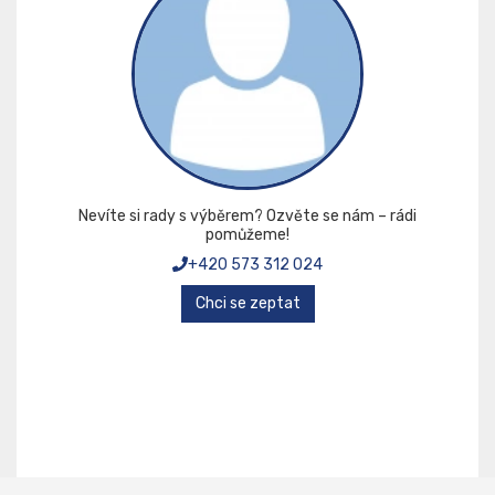
Nevíte si rady s výběrem? Ozvěte se nám – rádi
pomůžeme!
+420 573 312 024
Chci se zeptat