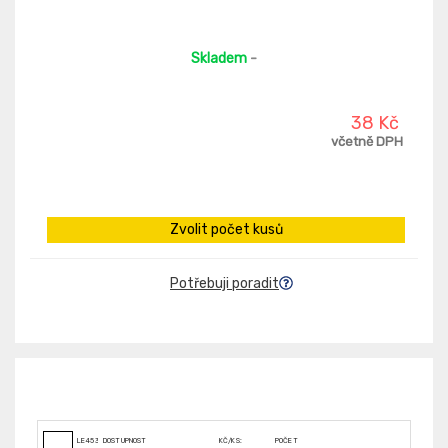
Skladem
-
38 Kč
včetně DPH
Zvolit počet kusů
Potřebuji poradit
LE45392
DOSTUPNOST
KČ/KS:
POČET