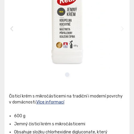
Čisticí krém s mikročásticemi na tradiční i moderní povrchy
v domácnosti.
Více informací
600 g
Jemný čisticí krém s mikročásticemi
Obsahuje složku chlorhexidine digluconate, který