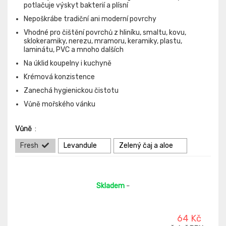
potlačuje výskyt bakterií a plísní
Nepoškrábe tradiční ani moderní povrchy
Vhodné pro čištění povrchů z hliníku, smaltu, kovu,
sklokeramiky, nerezu, mramoru, keramiky, plastu,
laminátu, PVC a mnoho dalších
Na úklid koupelny i kuchyně
Krémová konzistence
Zanechá hygienickou čistotu
Vůně mořského vánku
Vůně
:
Fresh
Levandule
Zelený čaj a aloe
Skladem
-
64 Kč