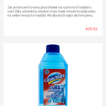
Jar je koncentrovaný prostředek na ruční mytí nádobí s
vůní. Díky účinnému složení stačí malé množství přípravku
na velké množství nádobí. Má dlouhotrvající aktivní pěnu.
Snadno si poradí se znečištěním a mastnotou. Vhodný pro
každodenní mytí nádobí – skleničky, porcelán, talíře, příbory,
hrnce, pánve a jiné. Má příjemnou vůni a je šetrný k rukám.
400 Kč
Jar je ekonomický a velmi efektivní. Jar je bezkonkurenční v
odstraňování mastnoty, a to i ve studené vodě.
Doporučeno pro profesionální použití.