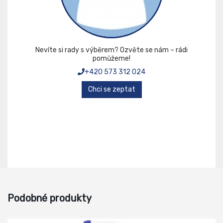
Nevíte si rady s výběrem? Ozvěte se nám – rádi
pomůžeme!
+420 573 312 024
Chci se zeptat
Podobné produkty