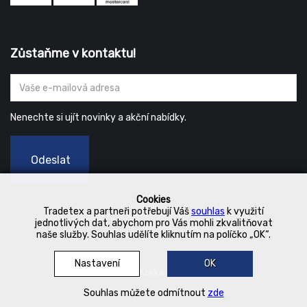
Zůstaňme v kontaktu!
Nenechte si ujít novinky a akční nabídky.
Odeslat
Cookies
Tradetex a partneři potřebují Váš
souhlas
k využití
jednotlivých dat, abychom pro Vás mohli zkvalitňovat
naše služby. Souhlas udělíte kliknutím na políčko „OK“.
Nastavení
OK
© 2019 Kurka Koncern
Souhlas můžete odmítnout
zde