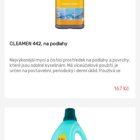
CLEAMEN 442, na podlahy
Nejvýkonější mycí a čistící prostředek na podlahy a povrchy,
které jsou odolné kyselinám. Má víceúčelové použití, je
určen na postavební, periodický i denní úklid. Používá se
vždy zředěný dle tabulky podle účelu použití. Prostředek je
nepěnivý a je určen pro ruční i strojní stírání, je silně
koncentrovaný. Dokonale odstraňuje rez, vodní kámen a
167 Kč
minerální usazeniny. Oživuje a čistí cementové spáry, ale ve
vyšší koncetraci je vyžírá. Poradí si s protiskluzovou dlažbou
a vyšlapanými cestičkami v broušených a slinutých
dlažbách. Výrobek v balení 5L dočasně není možné prodávat
široké veřejnosti. Výrobek (5L)je určen pouze pro
profesionální použití, při nákupu, prosím, uveďte IČ.