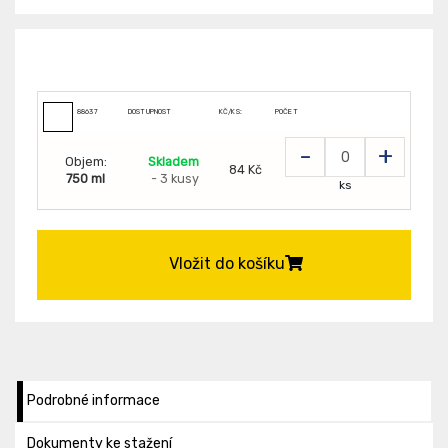
88637
DOSTUPNOST
KČ/KS:
POČET
-
+
Objem:
Skladem
84 Kč
750 ml
- 3 kusy
ks
Vložit do košíku
Podrobné informace
Dokumenty ke stažení