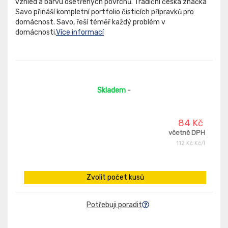
vzhled a barvu ošetřených povrchů. Tradiční česká značka
Savo přináší kompletní portfolio čisticích přípravků pro
domácnost. Savo, řeší téměř každý problém v
domácnosti.
Více informací
Skladem
-
84 Kč
včetně DPH
112 Kč Kč/l
Zvolit počet kusů
Potřebuji poradit