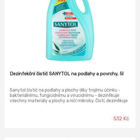
Dezinfekční čistič SANYTOL na podlahy a povrchy, 5l
Sanytol čistič na podlahy a plochy díky trojímu účinku -
bakteriálnímu, fungicidnímu a virucidnímu - dezinfikuje
všechny materiály a plochy a ničí mikroby. Čistí, dezinfikuje
a odmašťuje všechny plochy v domácnosti. Neobsahuje
chlór a nezpůsobuje skvrny. Biologicky odbouratelný. S vůni
eukalyptu.
532 Kč