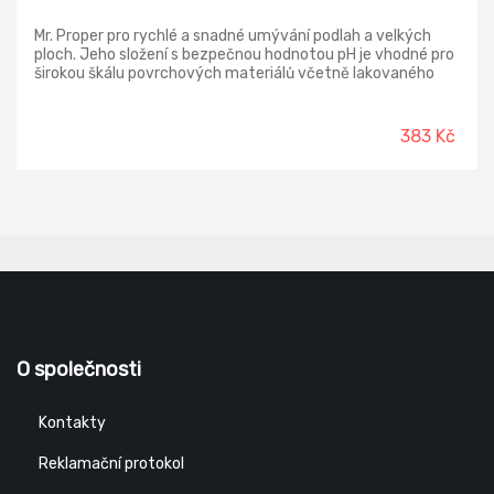
Mr. Proper pro rychlé a snadné umývání podlah a velkých
ploch. Jeho složení s bezpečnou hodnotou pH je vhodné pro
širokou škálu povrchových materiálů včetně lakovaného
dřeva a laminátu. Účinně odstraňuje různé druhy nečistot
včetně mastných a odolných skvrn.
383 Kč
O společnosti
Kontakty
Reklamační protokol