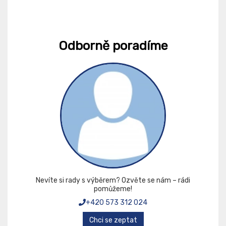
Odborně poradíme
Nevíte si rady s výběrem? Ozvěte se nám – rádi
pomůžeme!
+420 573 312 024
Chci se zeptat