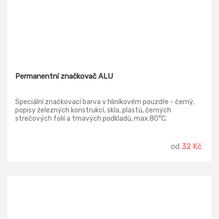
Permanentní značkovač ALU
Speciální značkovací barva v hliníkovém pouzdře - černý,
popisy železných konstrukcí, skla, plastů, černých
strečových folií a tmavých podkladů, max.80°C.
od
32 Kč