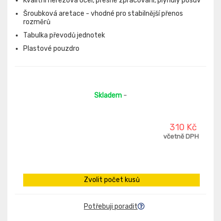
Kvalitní nerezová ocel, přesné zpracování, plynulý posuv
Šroubková aretace - vhodné pro stabilnější přenos
rozměrů
Tabulka převodů jednotek
Plastové pouzdro
Skladem
-
310 Kč
včetně DPH
Zvolit počet kusů
Potřebuji poradit