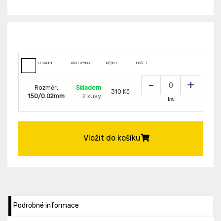
LE14001
DOSTUPNOST
KČ/KS:
POČET
-
+
Rozměr:
Skladem
310 Kč
150/0.02mm
- 2 kusy
ks
Vložit do košíku
Podrobné informace