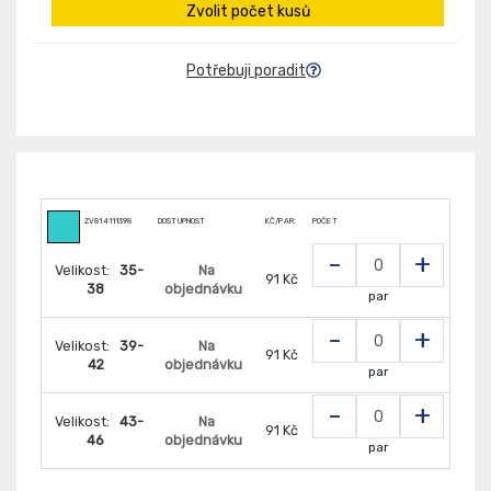
Zvolit počet kusů
Potřebuji poradit
ZV814111398
DOSTUPNOST
KČ/PAR:
POČET
-
+
Velikost:
35-
Na
91 Kč
38
objednávku
par
-
+
Velikost:
39-
Na
91 Kč
42
objednávku
par
-
+
Velikost:
43-
Na
91 Kč
46
objednávku
par