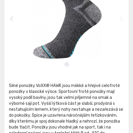
Silné ponožky VoXX® HAWK jsou měkké a hřejivé celofroté
ponožky v klasické výšce. Sportovní froté ponožky mají
vysoký podíl bavlny, jsou tak velmi příjemné na omak a
výborně sají pot. Vyšší lýtková část je slabší, prodyšná s
nestahujícím lemem, který nohy nestahuje a nezařezává se
do pokožky. Špice je uzavřena náročnějším řetízkováním,
díky kterému je spoj dokonale hladký a nehrozí, že ponožka
bude tlačit. Ponožky jsou vhodné jak na sport, tak i na