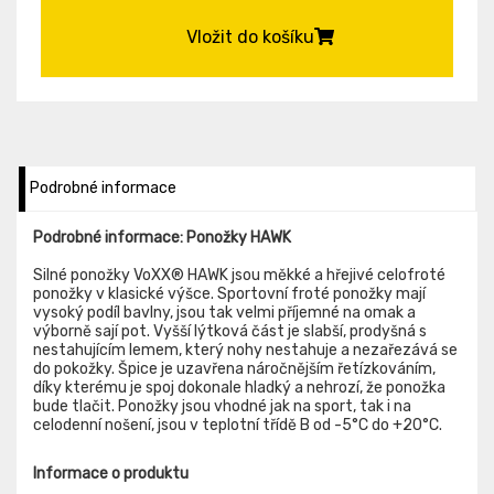
Vložit do košíku
Podrobné informace
Podrobné informace: Ponožky HAWK
Silné ponožky VoXX® HAWK jsou měkké a hřejivé celofroté
ponožky v klasické výšce. Sportovní froté ponožky mají
vysoký podíl bavlny, jsou tak velmi příjemné na omak a
výborně sají pot. Vyšší lýtková část je slabší, prodyšná s
nestahujícím lemem, který nohy nestahuje a nezařezává se
do pokožky. Špice je uzavřena náročnějším řetízkováním,
díky kterému je spoj dokonale hladký a nehrozí, že ponožka
bude tlačit. Ponožky jsou vhodné jak na sport, tak i na
celodenní nošení, jsou v teplotní třídě B od -5°C do +20°C.
Informace o produktu