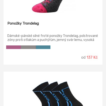
Ponožky Trondelag
Dámské-pánské silné froté ponožky Trondelag, polstrované
zóny proti otlakům a puchýřům, jemný svěr lemu, vysoká
prodyšnost, antibakteriální ochrana ionty stříbra, teplotní
třída: C
od
137 Kč