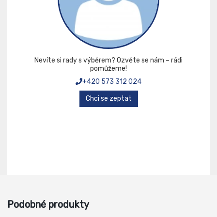
Nevíte si rady s výběrem? Ozvěte se nám – rádi
pomůžeme!
+420 573 312 024
Chci se zeptat
Podobné produkty