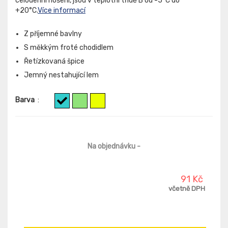
celodenní nošení, jsou v teplotní třídě B od -5°C do
+20°C.
Více informací
Z příjemné bavlny
S měkkým froté chodidlem
Řetízkovaná špice
Jemný nestahující lem
Barva
:
Na objednávku
-
91 Kč
včetně DPH