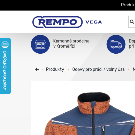
Produk
Kamenná prodejna
Do
v Kroměříži
při
Produkty
Oděvy pro práci / volný čas
M