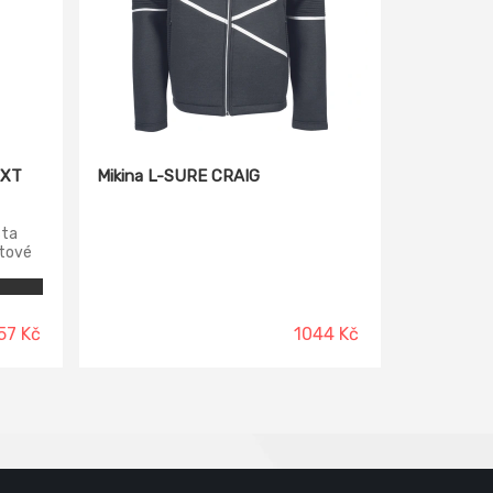
EXT
Mikina L-SURE CRAIG
sta
štové
žné
y
57 Kč
1044 Kč
rvě