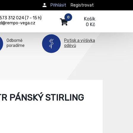
Přihlásit
Registrovat
0
73 312 024 (7 - 15 h)
Košík
d@rempo-vega.cz
0 Kč
Odborně
Potisk a výšivka
poradíme
oděvů
R PÁNSKÝ STIRLING