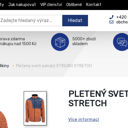
ty
Jak nakupovat
VIP členství
Oblíbené
Kontakt
+420 5
Hledat
obcho
prava zdarma
5000+ zboží
 nákupu nad 1500 Kč
skladem
ikiny
Pletený svetr pánský STIRLING STRETCH
PLETENÝ SVET
STRETCH
Více informací