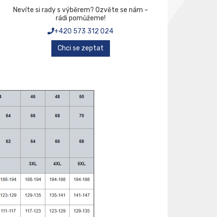
Nevíte si rady s výběrem? Ozvěte se nám –
rádi pomůžeme!
+420 573 312 024
Chci se zeptat