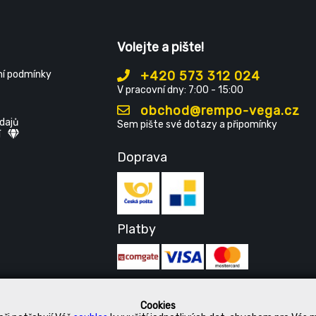
Volejte a pište!
í podmínky
+420 573 312 024
V pracovní dny: 7:00 - 15:00
obchod@rempo-vega.cz
dajů
Sem pište své dotazy a připomínky
í
Doprava
Platby
Cookies