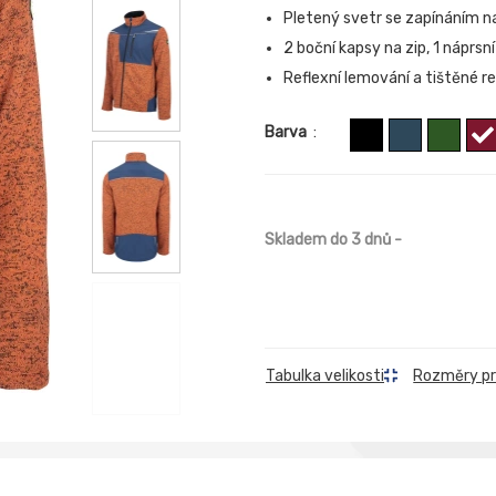
Pletený svetr se zapínáním na
2 boční kapsy na zip, 1 náprsn
Reflexní lemování a tištěné re
Barva
:
Skladem do 3 dnů
-
Rozměry p
Tabulka velikosti