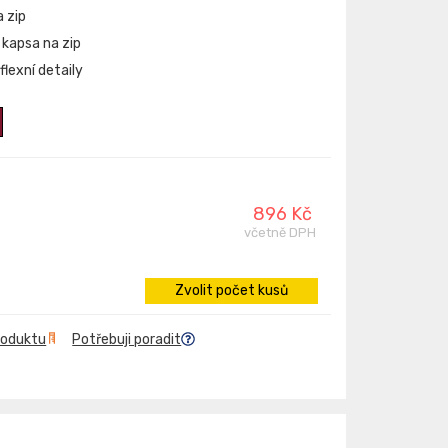
 zip
í kapsa na zip
flexní detaily
896 Kč
včetně DPH
Zvolit počet kusů
roduktu
Potřebuji poradit