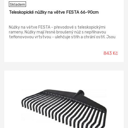
Skladem
Teleskopické nůžky na větve FESTA 66-90cm
Nůžky na větve FESTA - převodové s teleskopickými
rameny. Nůžky mají řesně broušený nůž s nepřilnavou
teflonovovou vrtstvou - ulehčuje střih a chrání ostří. Jsou
určeny na tvrdé a suché větve do průměru 40 mm.
Převodový mechanismus - usnadňuje střih a lépe přenáší
vynaloženou sílu při práci Nůžky mají hliníková profilovaná
843 Kč
ramena s nastavitelnou délkou 660 - 900 mm - větší dosah
pro střih a větší páka pro snadnější práci - ergonomicky
tvarované rukojeti s neklouzavých materiálů zaručují
pohodlnou a bezpečnou práci.