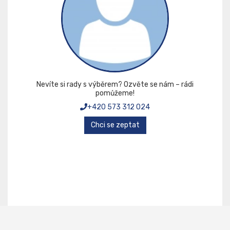
Nevíte si rady s výběrem? Ozvěte se nám – rádi
pomůžeme!
+420 573 312 024
Chci se zeptat