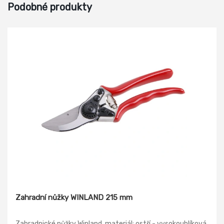
Podobné produkty
Zahradní nůžky WINLAND 215 mm
Zahradnické nůžky Winland, materiál: ostří - vysokouhlíková