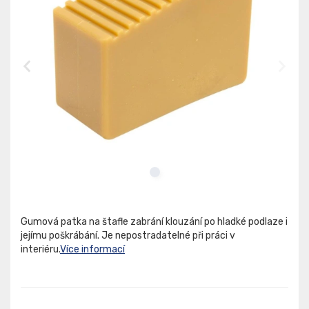
Gumová patka na štafle zabrání klouzání po hladké podlaze i
jejímu poškrábání. Je nepostradatelné při práci v
interiéru.
Více informací