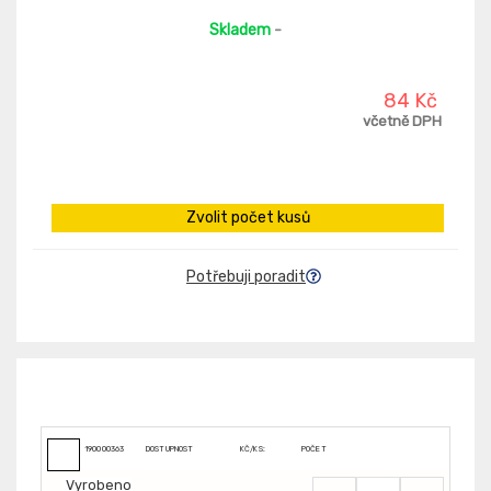
Skladem
-
84 Kč
včetně DPH
Zvolit počet kusů
Potřebuji poradit
190000363
DOSTUPNOST
KČ/KS:
POČET
Vyrobeno