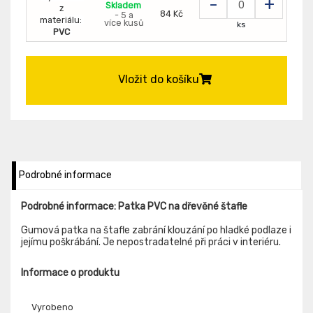
-
+
Skladem
z
84 Kč
- 5 a
materiálu:
více kusů
ks
PVC
Vložit do košíku
Podrobné informace
Podrobné informace: Patka PVC na dřevěné štafle
Gumová patka na štafle zabrání klouzání po hladké podlaze i
jejímu poškrábání. Je nepostradatelné při práci v interiéru.
Informace o produktu
Vyrobeno