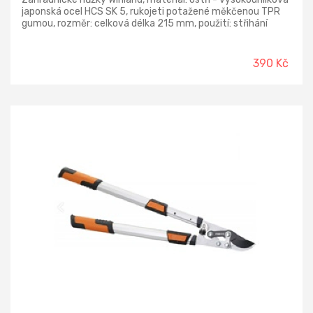
japonská ocel HCS SK 5, rukojeti potažené měkčenou TPR
gumou, rozměr: celková délka 215 mm, použití: střihání
ovocných i okrasných stromů, ergonomická rukojeť pro
snadné uchopení a práci, aretace uzavření nůžek pro
bezpečnou manipulaci.
390 Kč