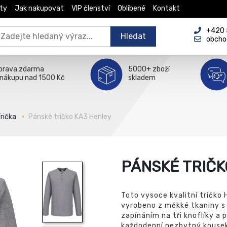
ty
Jak nakupovat
VIP členství
Oblíbené
Kontakt
+420 5
Hledat
obcho
prava zdarma
5000+ zboží
 nákupu nad 1500 Kč
skladem
rička
Pánské tričko KA3 Henley
PÁNSKÉ TRIČK
Toto vysoce kvalitní tričko
vyrobeno z měkké tkaniny s
zapínáním na tři knoflíky a
každodenní nezbytný kousek