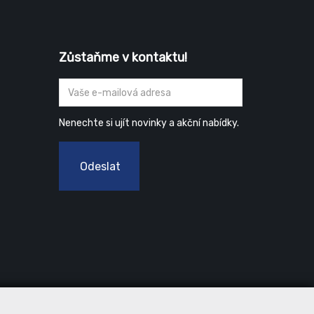
postupné ztrátě účinnosti
antibakteriální úpravy i UV ochrany.
Zůstaňme v kontaktu!
Nenechte si ujít novinky a akční nabídky.
Odeslat