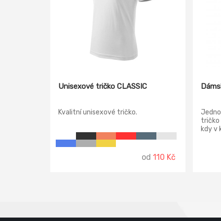
Unisexové tričko CLASSIC
Dámsk
Kvalitní unisexové tričko.
Jedno
tričko
kdy v
mater
tričku
také p
od
110 Kč
mohla 