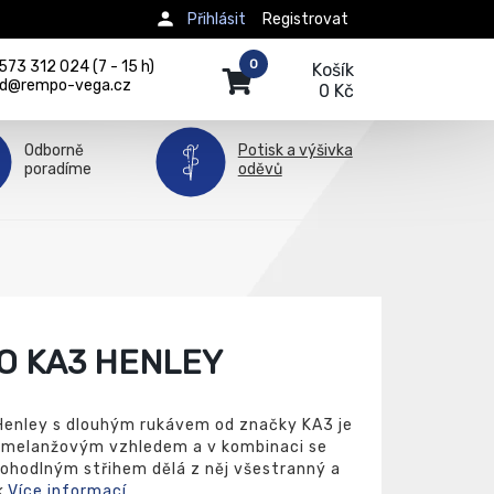
Přihlásit
Registrovat
0
73 312 024 (7 - 15 h)
Košík
d@rempo-vega.cz
0 Kč
Odborně
Potisk a výšivka
poradíme
oděvů
O KA3 HENLEY
 Henley s dlouhým rukávem od značky KA3 je
 melanžovým vzhledem a v kombinaci se
 pohodlným střihem dělá z něj všestranný a
.
Více informací