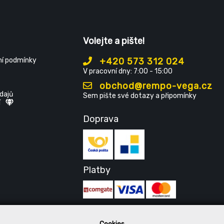
Volejte a pište!
í podmínky
+420 573 312 024
V pracovní dny: 7:00 - 15:00
obchod@rempo-vega.cz
dajů
Sem pište své dotazy a připomínky
í
Doprava
Platby