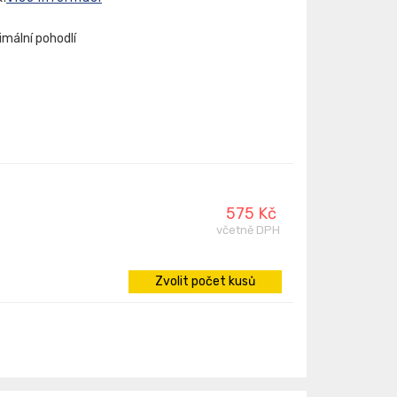
mální pohodlí
575 Kč
včetně DPH
Zvolit počet kusů