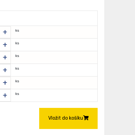
+
ks
+
ks
+
ks
+
ks
+
ks
+
ks
Vložit do košíku