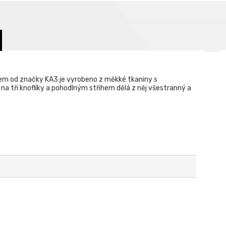
vem od značky KA3 je vyrobeno z měkké tkaniny s
 tři knoflíky a pohodlným střihem dělá z něj všestranný a