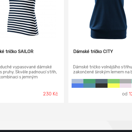
é tričko SAILOR
Dámské tričko CITY
duché vypasované dámské
Dámské tričko volnějšího střih
 s pruhy. Skvěle padnoucí střih,
zakončené širokým lemem na b
 kombinaci s jemným
Krásně zakryje co má aby se ž
iálem ze 100% bavlny dodává
cítila elegantně :-) Tričko je v
 ten správný punc. V nabídce
pouze ze 100% bavlny a skvěle
ánské a dětské, tak aby se
tedy hodí na každé roční období
230 Kč
od
1
sladit celá rodina :-)