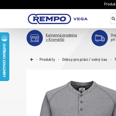
Produk
Kamenná prodejna
Do
v Kroměříži
při
Produkty
Oděvy pro práci / volný čas
T