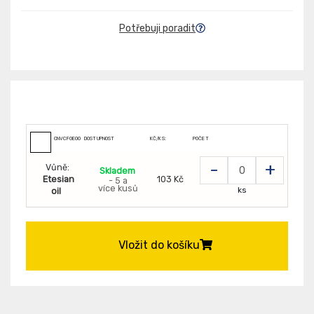
Potřebuji poradit
CNVCFOE005599
DOSTUPNOST
KČ/KS:
POČET
-
+
Vůně:
Skladem
Etesian
103 Kč
- 5 a
více kusů
ks
oil
Vložit do košíku