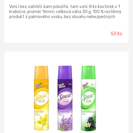
Voní i bez zahřátí, kam položíte, tam voní. 8 ks kostiček v 1
krabičce, průměr 16mm, celková váha 30 g. 100 % rostlinný
produkt z palmového vosku, bez obsahu nebezpečných
látek. Můžete použít do elektrických aromalap i aromalamp
na čajovou svíčku. Vůně lze libovolně mezi sebou
kombinovat. Složení: palmový vosk vonné esence
53 Kč