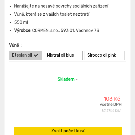
Nanášejte na nesavé povrchy sociálních zařízení
Vůně, která se z vašich toalet neztratí
550 ml
Výrobce:
CORMEN, s.r.o., 593 01, Věchnov 73
Vůně
:
Etesian oil
Mistral oil blue
Sirocco oil pink
Skladem
-
103 Kč
včetně DPH
187,27Kč Kč/l
Zvolit počet kusů