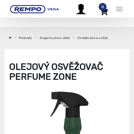
0
Menu
Produkty
Drogerie, praní, úklid
Osvěžovače a svíčky
OLEJOVÝ OSVĚŽOVAČ
PERFUME ZONE