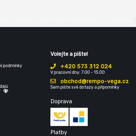
né obutí na doma, do školy i do
Jsou určeny jako zdravotní, pr
či domácí obuv. Svršek: umělá 
Volejte a pište!
í podmínky
+420 573 312 024
V pracovní dny: 7:00 - 15:00
obchod@rempo-vega.cz
dajů
Sem pište své dotazy a připomínky
í
Doprava
Platby