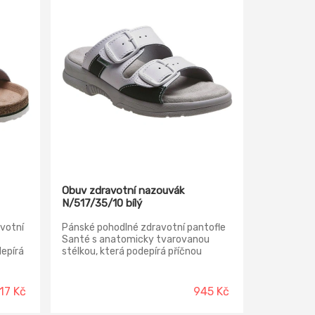
Obuv zdravotní nazouvák
N/517/35/10 bílý
votní
Pánské pohodlné zdravotní pantofle
Santé s anatomicky tvarovanou
depírá
stélkou, která podepírá příčnou
klenbu, čímž zabraňuje vzniku ploché
nohy. Pantofle jsou velmi pohodlné a
lmi
dodávají noze potřebný komfort i při
17 Kč
945 Kč
ebný
dlouhodobém nošení. Jsou určeny
ní.
jako zdravotní, pracovní či domácí