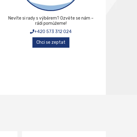
Nevíte si rady s výběrem? Ozvěte se nám –
rádi pomůžeme!
+420 573 312 024
Chci se zeptat