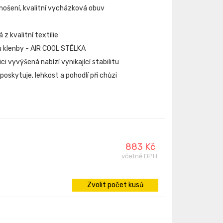
nošení, kvalitní vycházková obuv
z kvalitní textilie
u klenby - AIR COOL STÉLKA
ici vyvýšená nabízí vynikající stabilitu
oskytuje, lehkost a pohodlí při chůzi
883 Kč
včetně DPH
Zvolit počet kusů