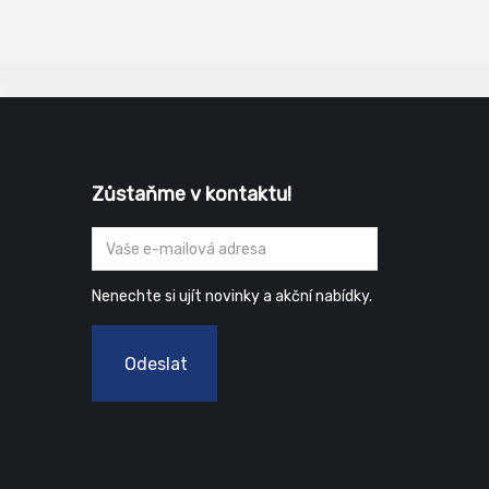
acovní
obuv. Svršek: umělá useň
useň
Zůstaňme v kontaktu!
Nenechte si ujít novinky a akční nabídky.
Odeslat