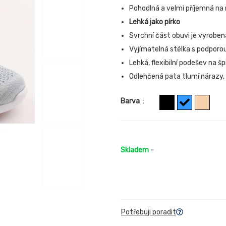
Pohodlná a velmi příjemná na 
Lehká jako pírko
Svrchní část obuvi je vyrobená 
Vyjímatelná stélka s podporo
Lehká, flexibilní podešev na šp
Odlehčená pata tlumí nárazy, p
Barva
:
Skladem
-
Potřebuji poradit