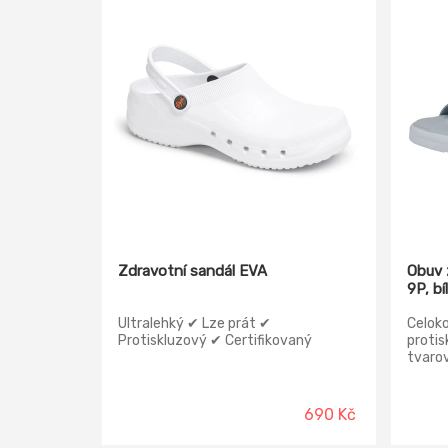
Zdravotní sandál EVA
Obuv 
9P, bíl
Ultralehký ✔ Lze prát ✔
Celok
Protiskluzový ✔ Certifikovaný
proti
tvaro
prstů,
potaže
dvěma
690 Kč
kovov
veliko