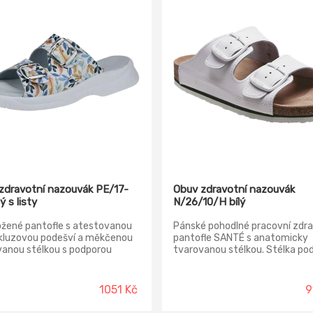
zdravotní nazouvák PE/17-
Obuv zdravotní nazouvák
ý s listy
N/26/10/H bílý
ožené pantofle s atestovanou
Pánské pohodlné pracovní zdra
skluzovou podešví a měkčenou
pantofle SANTÉ s anatomicky
vanou stélkou s podporou
tvarovanou stélkou. Stélka po
 příčné a podélné klenby
příčnou i podélnou klenbu, čímž
nou 100% kůží. Pantofle se
zabraňuje vzniku ploché nohy.
 koženými upínacími pásky s
Pantofle značky SANTÉ jsou ve
1051 Kč
9
ými sponami pro přizpůsobení
pohodlné a dodávají noze potř
sti Vám zajistí zdravé a
komfort i při dlouhodobém noše