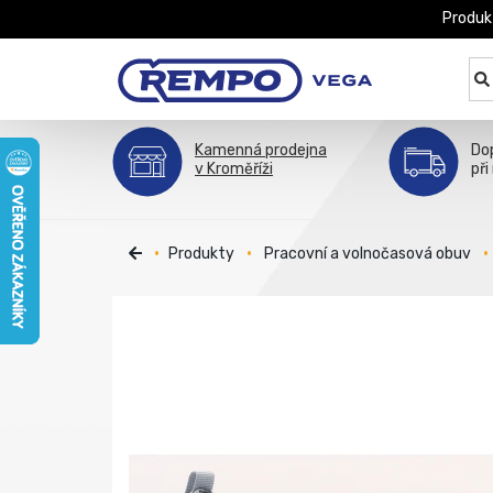
Produk
Kamenná prodejna
Do
v Kroměříži
při
Produkty
Pracovní a volnočasová obuv