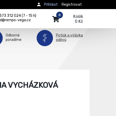
Přihlásit
Registrovat
0
73 312 024 (7 - 15 h)
Košík
d@rempo-vega.cz
0 Kč
Odborně
Potisk a výšivka
poradíme
oděvů
NA VYCHÁZKOVÁ