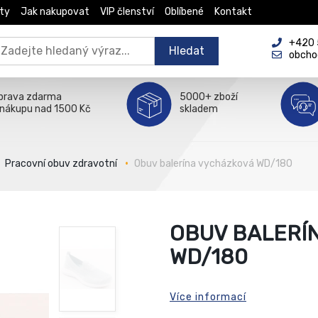
ty
Jak nakupovat
VIP členství
Oblíbené
Kontakt
+420 5
Hledat
obcho
prava zdarma
5000+ zboží
 nákupu nad 1500 Kč
skladem
Pracovní obuv zdravotní
Obuv balerína vycházková WD/180
OBUV BALERÍ
WD/180
Více informací