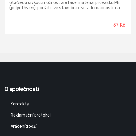
otáčivou cívkou, možnost aretace materiál provázku PE
(polyethylen), použití : ve stavebnictví, v domacnosti, na
zahradě…, .
57 Kč
O společnosti
Kontakty
Reklamační protokol
Vrácení zboží