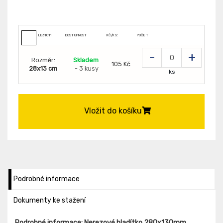
LE31011
DOSTUPNOST
KČ/KS:
POČET
-
+
Rozměr:
Skladem
105 Kč
28x13 cm
- 3 kusy
ks
Vložit do košíku
Podrobné informace
Dokumenty ke stažení
Podrobné informace: Nerezové hladítko 280x130mm