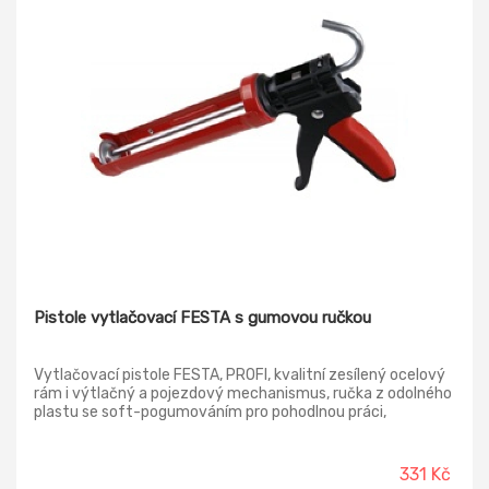
Pistole vytlačovací FESTA s gumovou ručkou
Vytlačovací pistole FESTA, PROFI, kvalitní zesílený ocelový
rám i výtlačný a pojezdový mechanismus, ručka z odolného
plastu se soft-pogumováním pro pohodlnou práci,
profilované kovové bočnice, trn na čištění zaschlého tmelu
ve špičce kartuše, použití : zesílený rám pro extra husté
tmely - chemické kotvy a malty, pro vytláčení tmelů a
331 Kč
lepidel v kartuších 310 ml.