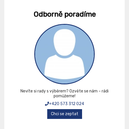
Odborně poradíme
Nevíte si rady s výběrem? Ozvěte se nám – rádi
pomůžeme!
+420 573 312 024
Chci se zeptat