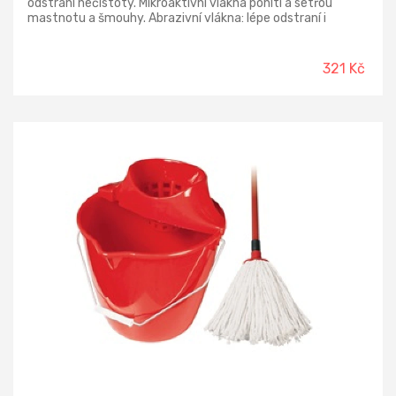
odstraní nečistoty. Mikroaktivní vlákna pohltí a setřou
mastnotu a šmouhy. Abrazivní vlákna: lépe odstraní i
zaschlé nečistoty. Rozměr náhrady: 36 cm × 14 cm. Vhodný
na všechny druhy tvrdých podlah - PVC, plovoucí podlahy,
parkety, dlažba. Návlek lze prát až na 60 °C, nepoužívejte
321 Kč
však aviváž ani sušičku.