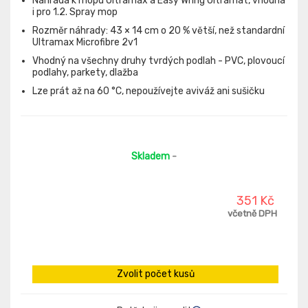
Náhrada k mopu Ultramax a Easy Wring Ultramat, vhodná
i pro 1.2. Spray mop
Rozměr náhrady: 43 × 14 cm o 20 % větší, než standardní
Ultramax Microfibre 2v1
Vhodný na všechny druhy tvrdých podlah - PVC, plovoucí
podlahy, parkety, dlažba
Lze prát až na 60 °C, nepoužívejte aviváž ani sušičku
Skladem
-
351 Kč
včetně DPH
Zvolit počet kusů