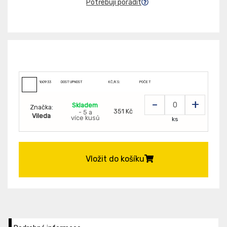
Potřebuji poradit
160933
DOSTUPNOST
KČ/KS:
POČET
-
+
Skladem
Značka:
351 Kč
- 5 a
Vileda
více kusů
ks
Vložit do košíku