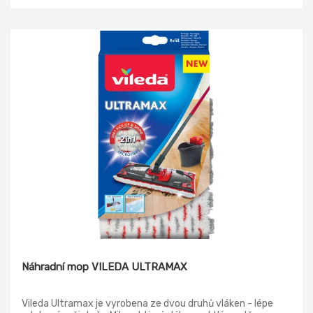
Náhradní mop VILEDA ULTRAMAX
Vileda Ultramax je vyrobena ze dvou druhů vláken - lépe