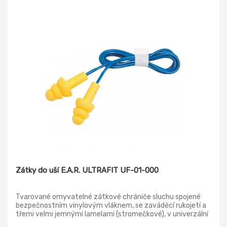
Zátky do uší E.A.R. ULTRAFIT UF-01-000
Tvarované omyvatelné zátkové chrániče sluchu spojené
bezpečnostním vinylovým vláknem, se zaváděcí rukojetí a
třemi velmi jemnými lamelami (stromečkové), v univerzální
velikosti. Norma: EN 352-2