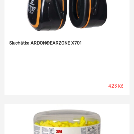
Sluchátka ARDON®EARZONE X701
423 Kč