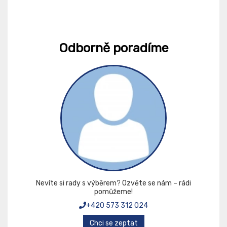
Odborně poradíme
Nevíte si rady s výběrem? Ozvěte se nám – rádi
pomůžeme!
+420 573 312 024
Chci se zeptat