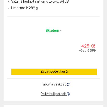
Vážená hodnota útlumu zvuku: 34 dB
Hmotnost: 289 g
Skladem
-
425 Kč
včetně DPH
Zvolit počet kusů
Tabulka velikosti
Potřebuji poradit