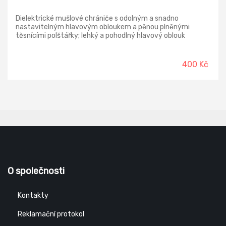
Dielektrické mušlové chrániče s odolným a snadno
nastavitelným hlavovým obloukem a pěnou plněnými
těsnícími polštářky; lehký a pohodlný hlavový oblouk
zajišťuje snížení tlaku při dlouhodobém nošení.
400 Kč
O společnosti
Kontakty
Reklamační protokol