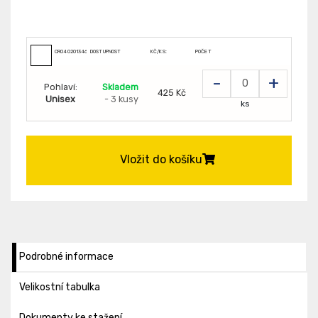
CR0402013460999
DOSTUPNOST
KČ/KS:
POČET
-
+
Pohlaví:
Skladem
425 Kč
Unisex
- 3 kusy
ks
Vložit do košíku
Podrobné informace
Velikostní tabulka
Dokumenty ke stažení