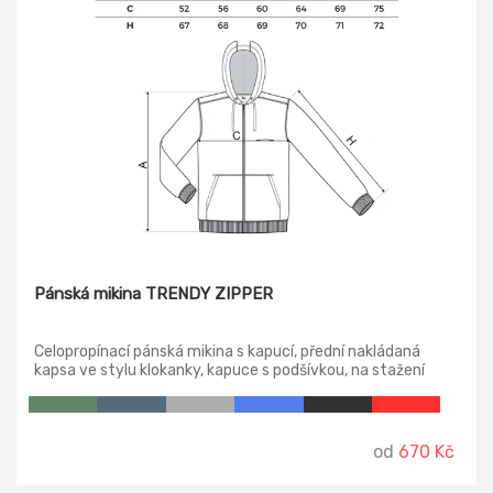
Pánská mikina TRENDY ZIPPER
Celopropínací pánská mikina s kapucí, přední nakládaná
kapsa ve stylu klokanky, kapuce s podšívkou, na stažení
šňůrkou, lem a manžety rukávů z žebrového úpletu 2:2 s
přídavkem 5 % elastanu, sedla a kapsy s dekorativním
prošitím, vnitřní část průkrčníku začištěna tkanou páskou.
od
670 Kč