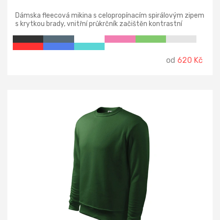
Dámska fleecová mikina s celopropínacím spirálovým zipem
s krytkou brady, vnitřní průkrčník začištěn kontrastní
páskou, kapsy se spirálovým zipem, dolní lem na stažení
elastickou šňůrkou, dekorativní prošití.
od
620 Kč