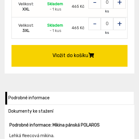
-
+
Velikost:
Skladem
465 Kč
XXL
- 1 kus
ks
-
+
Velikost:
Skladem
465 Kč
3XL
- 1 kus
ks
Vložit do košíku
Podrobné informace
Dokumenty ke stažení
Podrobné informace: Mikina pánská POLAROS
Lehká fleecová mikina.