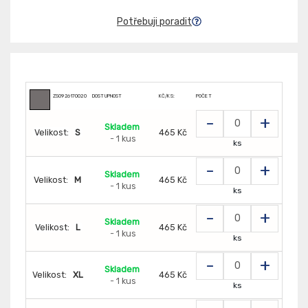
Potřebuji poradit
ZS0926170020
DOSTUPNOST
KČ/KS:
POČET
-
+
Skladem
Velikost:
S
465 Kč
- 1 kus
ks
-
+
Skladem
Velikost:
M
465 Kč
- 1 kus
ks
-
+
Skladem
Velikost:
L
465 Kč
- 1 kus
ks
-
+
Skladem
Velikost:
XL
465 Kč
- 1 kus
ks