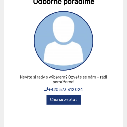
Odborně poradíme
Nevíte si rady s výběrem? Ozvěte se nám – rádi
pomůžeme!
+420 573 312 024
Chci se zeptat