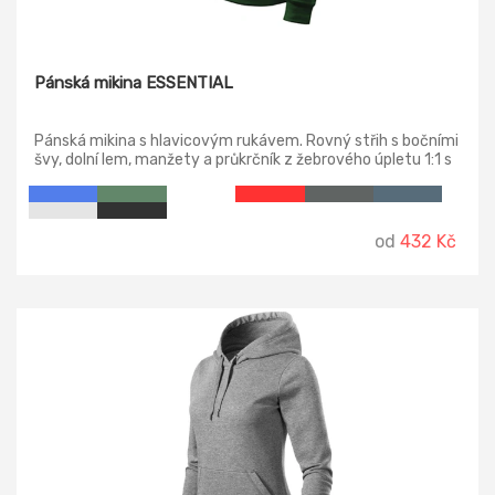
Pánská mikina ESSENTIAL
Pánská mikina s hlavicovým rukávem. Rovný střih s bočními
švy, dolní lem, manžety a průkrčník z žebrového úpletu 1:1 s
5 % elastanu.
od
432 Kč