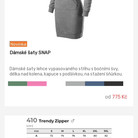
Novinka
Dámské šaty SNAP
Dámské šaty lehce vypasovaného střihu s bočními švy,
délka nad kolena, kapuce s podšívkou, na stažení šňůrkou.
Vnitřní část průkrčníku začištěna páskou v barvě ebony
gray, dolní lem a manžety rukávů z žebrového úpletu 1:1 s 5
% elastanu, nakládaná kapsa ve stylu klokanky.
od
775 Kč