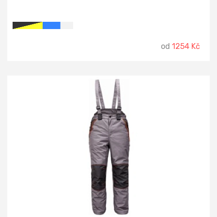
od
1254 Kč