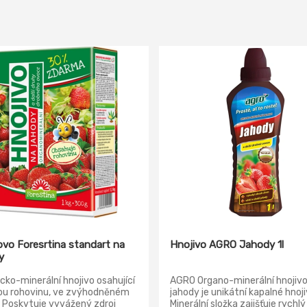
ovo Foresrtina standart na
Hnojivo AGRO Jahody 1l
y
cko-minerální hnojivo osahující
AGRO Organo-minerální hnojivo
ou rohovinu, ve zvýhodněném
jahody je unikátní kapalné hnoji
. Poskytuje vyvážený zdroj
Minerální složka zajišťuje rychlý