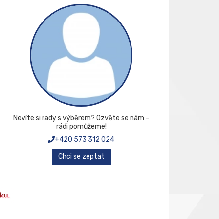
Nevíte si rady s výběrem? Ozvěte se nám –
rádi pomůžeme!
+420 573 312 024
Chci se zeptat