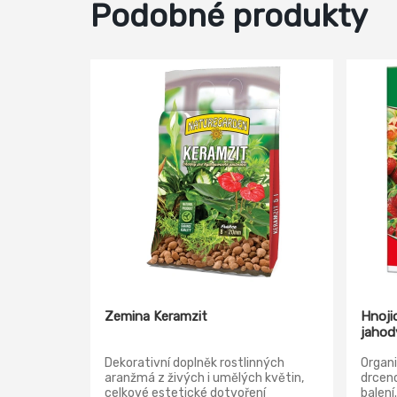
Podobné produkty
Zemina Keramzit
Hnoji
jahod
Dekorativní doplněk rostlinných
Organi
aranžmá z živých i umělých květin,
drcen
celkové estetické dotvoření
balení