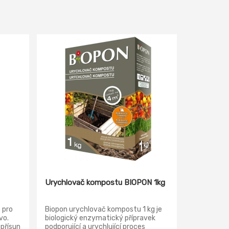
Urychlovač kompostu BIOPON 1kg
 pro
Biopon urychlovač kompostu 1 kg je
vo.
biologický enzymatický přípravek
 přísun
podporující a urychlující proces