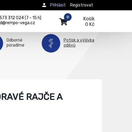
Přihlásit
Registrovat
0
73 312 024 (7 - 15 h)
Košík
d@rempo-vega.cz
0 Kč
Odborně
Potisk a výšivka
poradíme
oděvů
DRAVÉ RAJČE A