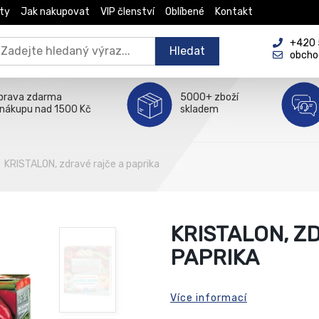
ty
Jak nakupovat
VIP členství
Oblíbené
Kontakt
+420 5
Hledat
obcho
prava zdarma
5000+ zboží
 nákupu nad 1500 Kč
skladem
KRISTALON, zdravé rajče a paprika
KRISTALON, Z
PAPRIKA
Více informací