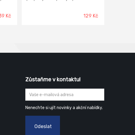
ká
kompostování organického odpadu.
 půdy.
Zkracuje dobu rozkladu posečené
iné
trávy, listí, větví, kůry, organického
39 Kč
129 Kč
aliny,
odpadu z domácností, zemědělského
a zahradního odpadu.
Zůstaňme v kontaktu!
Nenechte si ujít novinky a akční nabídky.
Odeslat