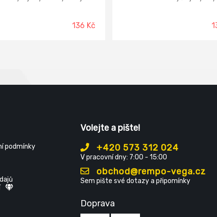
 potřebných živin rovnoměrně
živin rostlině, zatímco organic
čátku vegetace až do pozdních
složka se postupně uvolňuje do
. Zesiluje biologickou činnost
Hnojivo je určeno pro jahody a j
136 Kč
1
zlepšuje půdní strukturu a
drobné ovoce (angrešt, rybíz, m
í kořenů, zvyšuje odolnost
ostružiny, jostu,…).
in proti houbovým chorobám a
je vodní režim rostlin.
Volejte a pište!
í podmínky
+420 573 312 024
V pracovní dny: 7:00 - 15:00
obchod@rempo-vega.cz
dajů
Sem pište své dotazy a připomínky
í
Doprava