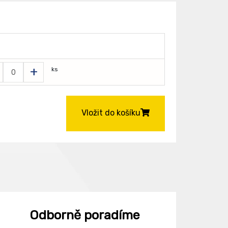
T
+
ks
Vložit do košíku
Odborně poradíme