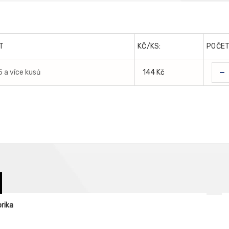
T
KČ/KS:
POČE
-
5 a více kusů
144 Kč
rika