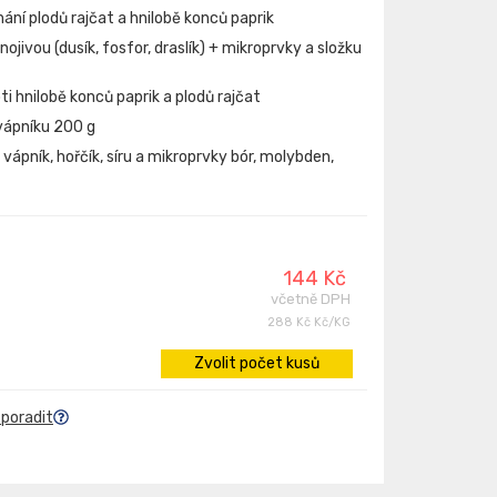
ání plodů rajčat a hnilobě konců paprik
ojivou (dusík, fosfor, draslík) + mikroprvky a složku
ti hnilobě konců paprik a plodů rajčat
vápníku 200 g
, vápník, hořčík, síru a mikroprvky bór, molybden,
144 Kč
včetně DPH
288 Kč Kč/KG
Zvolit počet kusů
 poradit