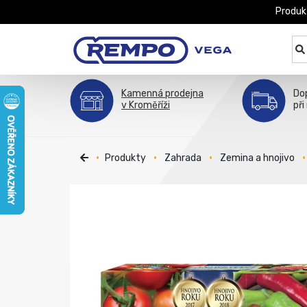
Produk
Kamenná prodejna
Do
v Kroměříži
při
Produkty
Zahrada
Zemina a hnojivo