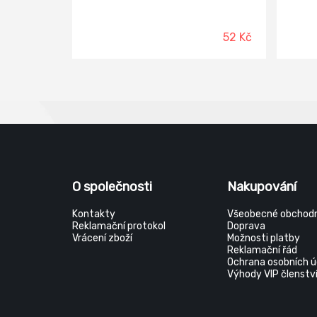
interiéru, na hroby apod.
všech
od po
období
52 Kč
půdy, 
dýchan
rostl
regulu
O společnosti
Nakupování
Kontakty
Všeobecné obchodn
Reklamační protokol
Doprava
Vrácení zboží
Možnosti platby
Reklamační řád
Ochrana osobních ú
Výhody VIP členstv