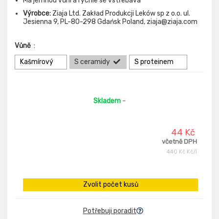
Má jemnou vůni a rychle se vstřebává
Výrobce:
Ziaja Ltd. Zakład Produkcji Leków sp z o.o. ul.
Jesienna 9, PL-80-298 Gdańsk Poland, ziaja@ziaja.com
Vůně
:
Kašmírový
S ceramidy
S proteinem
Skladem
-
44 Kč
včetně DPH
440 Kč Kč/l
Zvolit počet kusů
Potřebuji poradit