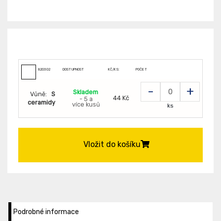
820302
DOSTUPNOST
KČ/KS:
POČET
-
+
Skladem
Vůně:
S
44 Kč
- 5 a
ceramidy
více kusů
ks
Vložit do košíku
Podrobné informace