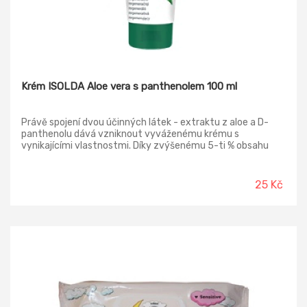
Krém ISOLDA Aloe vera s panthenolem 100 ml
Právě spojení dvou účinných látek - extraktu z aloe a D-
panthenolu dává vzniknout vyváženému krému s
vynikajícími vlastnostmi. Díky zvýšenému 5-ti % obsahu
aloe, která je známa svými příznivými účinky na pokožku, a
D-panthenolu, který pokožku zvláčňuje a pomáhá ji zklidnit,
má krém výborné regenerační a ochranné vlastnosti, dobře
25 Kč
se vstřebává a zanechává pokožku jemnou a vláčnou.