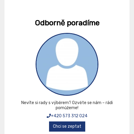
Odborně poradíme
Nevíte si rady s výběrem? Ozvěte se nám – rádi
pomůžeme!
+420 573 312 024
Chci se zeptat