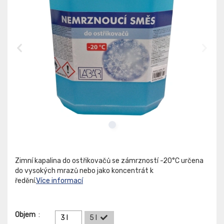
Zimní kapalina do ostřikovačů se zámrzností -20°C určena
do vysokých mrazů nebo jako koncentrát k
ředění.
Více informací
Objem
:
3 l
5 l