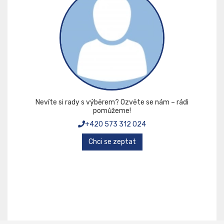
Nevíte si rady s výběrem? Ozvěte se nám – rádi
pomůžeme!
+420 573 312 024
Chci se zeptat