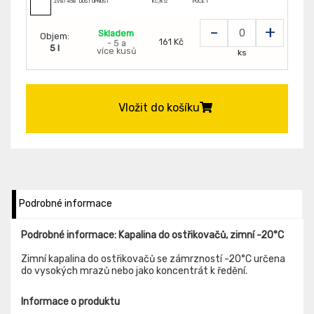
ZV8745863
DOSTUPNOST
KČ/KS:
POČET
-
+
Skladem
Objem:
161 Kč
- 5 a
5 l
více kusů
ks
Vložit do košíku
Podrobné informace
Podrobné informace: Kapalina do ostřikovačů, zimní -20°C
Zimní kapalina do ostřikovačů se zámrzností -20°C určena
do vysokých mrazů nebo jako koncentrát k ředění.
Informace o produktu