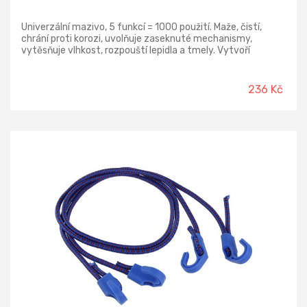
Univerzální mazivo, 5 funkcí = 1000 použití. Maže, čistí,
chrání proti korozi, uvolňuje zaseknuté mechanismy,
vytěsňuje vlhkost, rozpouští lepidla a tmely. Vytvoří
voděodolnou a zároveň dielektrickou bariéru. Hodí všude
tam, kde potřebujete odstranit vrzání, uvolnit zaseklé
mechanismy, rozpustit usazené nečistoty, mazat, ochránit
236 Kč
součásti proti korozi i vlhku. Po nanesení na plochu se
mazivo naváže na povrch a rozpustí veškeré mastnoty.
Protože neobsahuje silikony, neváže na sebe další nečistoty.