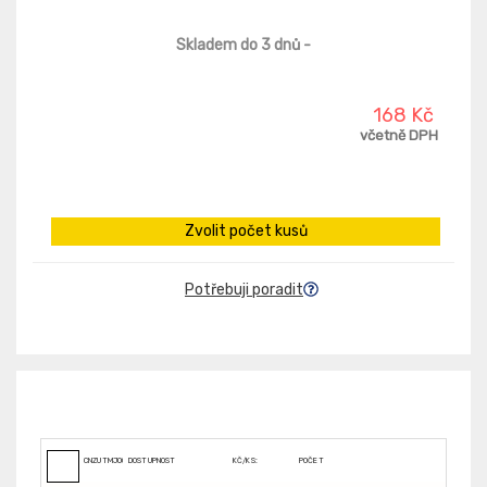
Skladem do 3 dnů
-
168 Kč
včetně DPH
Zvolit počet kusů
Potřebuji poradit
CNZUTMJ000197
DOSTUPNOST
KČ/KS:
POČET