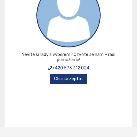
Nevíte si rady s výběrem? Ozvěte se nám – rádi
pomůžeme!
+420 573 312 024
Chci se zeptat