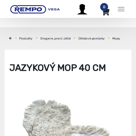
0
Menu
Produkty
Drogerie, praní, úklid
Úklidové pomůcky
Mopy
JAZYKOVÝ MOP 40 CM