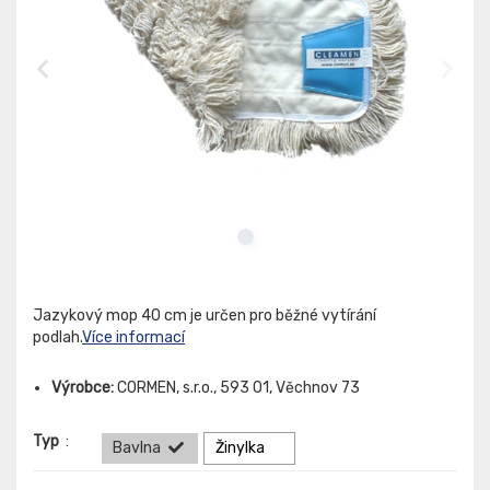
Jazykový mop 40 cm je určen pro běžné vytírání
podlah.
Více informací
Výrobce:
CORMEN, s.r.o., 593 01, Věchnov 73
Typ
:
Bavlna
Žinylka