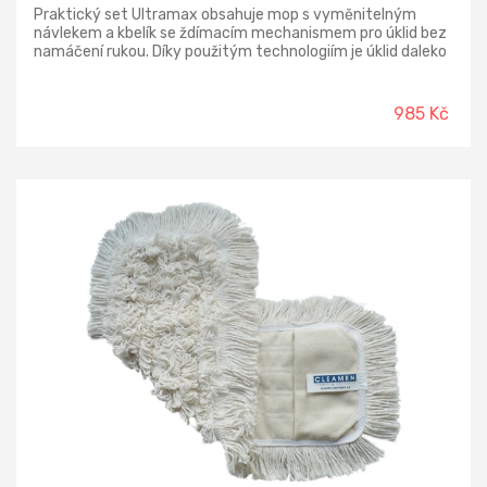
Praktický set Ultramax obsahuje mop s vyměnitelným
návlekem a kbelík se ždímacím mechanismem pro úklid bez
namáčení rukou. Díky použitým technologiím je úklid daleko
efektivnější a s minimem námahy.
985 Kč