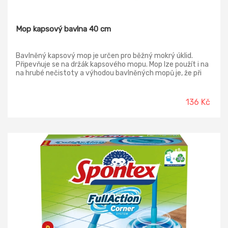
Mop kapsový bavlna 40 cm
Bavlněný kapsový mop je určen pro běžný mokrý úklid.
Připevňuje se na držák kapsového mopu. Mop lze použít i na
na hrubé nečistoty a výhodou bavlněných mopů je, že při
silném ždímání zanechává na podlaze minimum vody.
Nevýhodou je, že velmi pomalu vysychá a při práci je těžký.
136 Kč