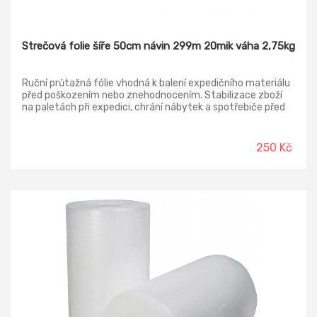
Strečová folie šíře 50cm návin 299m 20mik váha 2,75kg
Ruční průtažná fólie vhodná k balení expedičního materiálu
před poškozením nebo znehodnocením. Stabilizace zboží
na paletách při expedici, chrání nábytek a spotřebiče před
poškozením při stěhování, malování, anebo při
dlouhodobějším uskladnění proti prachu.
250 Kč