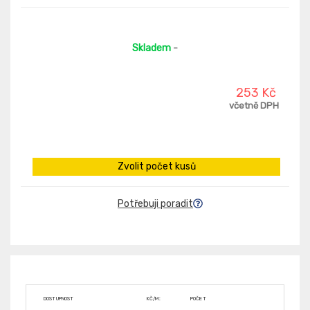
Skladem
-
253 Kč
včetně DPH
Zvolit počet kusů
Potřebuji poradit
DOSTUPNOST
KČ/M:
POČET