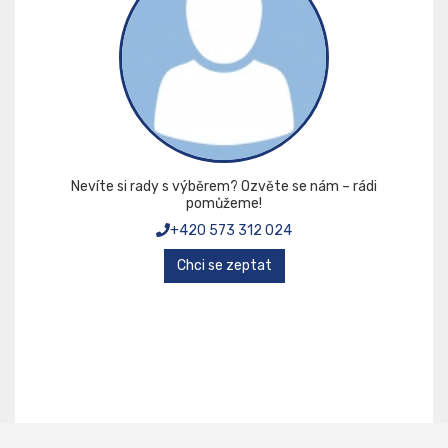
Nevíte si rady s výběrem? Ozvěte se nám – rádi
pomůžeme!
+420 573 312 024
Chci se zeptat