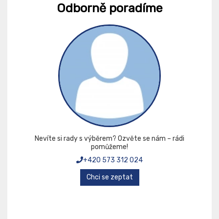
Odborně poradíme
Nevíte si rady s výběrem? Ozvěte se nám – rádi
pomůžeme!
+420 573 312 024
Chci se zeptat