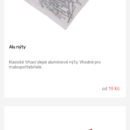
Alu nýty
Klasické trhací slepé aluminiové nýty. Vhodné pro
malospotřebitele.
od
19 Kč