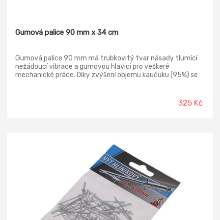
Gumová palice 90 mm x 34 cm
Gumová palice 90 mm má trubkovitý tvar násady tlumící
nežádoucí vibrace a gumovou hlavici pro veškeré
mechanické práce. Díky zvýšení objemu kaučuku (95%) se
celkově zvýšila kvalita úderové části palice.
325 Kč