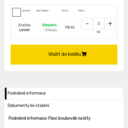
LE18451
DOSTUPNOST
KČ/KS:
POČET
-
+
Značka:
Skladem
118 Kč
Levior
- 5 kusů
ks
Vložit do košíku
Podrobné informace
Dokumenty ke stažení
Podrobné informace: Flexi šroubovák na bity