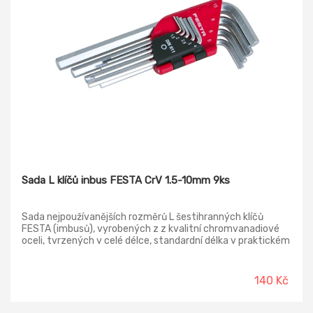
Sada L klíčů inbus FESTA CrV 1.5-10mm 9ks
Sada nejpoužívanějších rozměrů L šestihranných klíčů
FESTA (imbusů), vyrobených z z kvalitní chromvanadiové
oceli, tvrzených v celé délce, standardní délka v praktickém
zavíracím pouzdře.
140 Kč