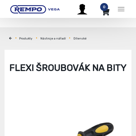
0
Menu
Produkty
Nástroje a nářadí
Dílenské
FLEXI ŠROUBOVÁK NA BITY