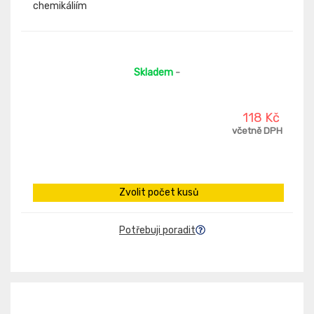
chemikáliím
Skladem
-
118 Kč
včetně DPH
Zvolit počet kusů
Potřebuji poradit