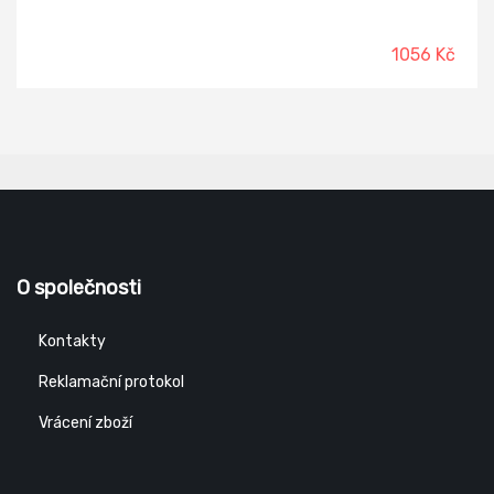
madlem (60 cm) poskytuje při jejich užívání mimořádný
komfort, jistotu a bezpečí.
1056 Kč
O společnosti
Kontakty
Reklamační protokol
Vrácení zboží