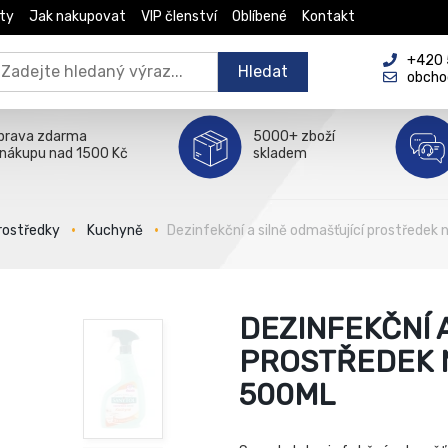
ty
Jak nakupovat
VIP členství
Oblíbené
Kontakt
+420 5
Hledat
obcho
prava zdarma
5000+ zboží
 nákupu nad 1500 Kč
skladem
prostředky
Kuchyně
Dezinfekční a silně odmašťující prostřede
DEZINFEKČNÍ 
PROSTŘEDEK 
500ML