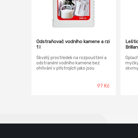
Odstraňovač vodního kamene a rzi
Lešti
1 l
Brilla
Skvělý prostředek na rozpouštění a
Oplach
odstranění vodního kamene bez
myčky 
ohřívání v přístrojích jako jsou
skvrn
kávovary, varné konvice, ohřívače.
z nádo
97 Kč