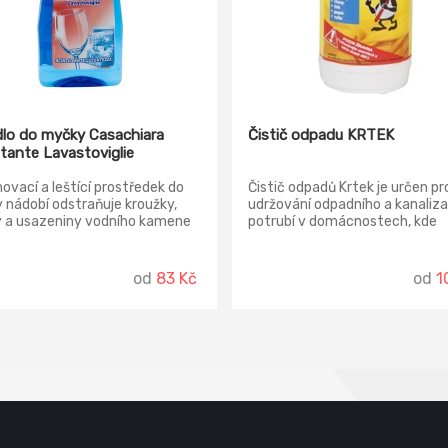
dlo do myčky Casachiara
Čistič odpadu KRTEK
ntante Lavastoviglie
ovací a leštící prostředek do
Čistič odpadů Krtek je určen pr
nádobí odstraňuje kroužky,
udržování odpadního a kanaliz
y a usazeniny vodního kamene
potrubí v domácnostech, kde
bí a sklenic a usnadňuje sušení.
rozpouští kuchyňské odpady, vl
tuk, papír, vatu. Nelze ho použí
hliníkové potrubí. Nádoba je op
od
83 Kč
od
1
bezpečnostním víčkem.