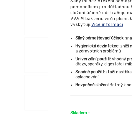
Sanytol dezinfekční odmašťu
pomocníkem pro důkladnou č
složení účinně odstraňuje m
99,9 % bakterií, virů i plísn
vyskytují.
Více informací
Silný odmašťovací účinek:
sna
Hygienická dezinfekce:
zničí 
a zdravotních problémů
Univerzální použití:
vhodný pro
dřezy, sporáky, digestoře i mi
Snadné použití:
stačí nastříka
oplachování
Bezpečné složení:
šetrný k p
Skladem
-