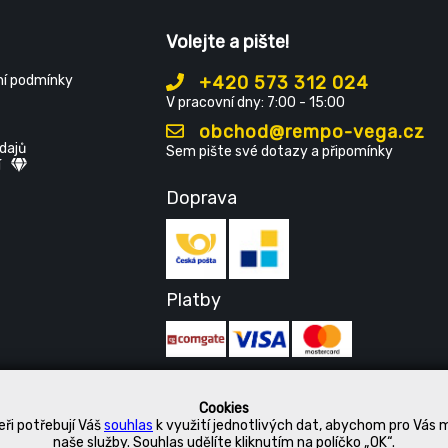
Volejte a pište!
í podmínky
+420 573 312 024
V pracovní dny: 7:00 - 15:00
obchod@rempo-vega.cz
dajů
Sem pište své dotazy a připomínky
í
Doprava
Platby
Cookies
ři potřebují Váš
souhlas
k využití jednotlivých dat, abychom pro Vás 
naše služby. Souhlas udělíte kliknutím na políčko „OK“.