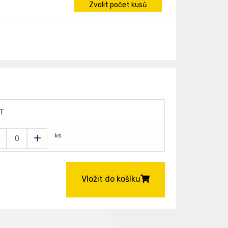
Zvolit počet kusů
T
+
ks
Vložit do košíku