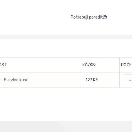
Potřebuji poradit
OST
KČ/KS:
POČE
-
- 5 a více kusů
127 Kč