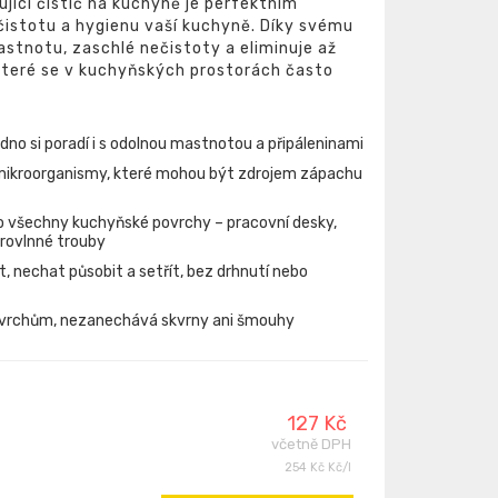
jící čistič na kuchyně je perfektním
istotu a hygienu vaší kuchyně. Díky svému
astnotu, zaschlé nečistoty a eliminuje až
í, které se v kuchyňských prostorách často
dno si poradí i s odolnou mastnotou a připáleninami
mikroorganismy, které mohou být zdrojem zápachu
 všechny kuchyňské povrchy – pracovní desky,
krovlnné trouby
t, nechat působit a setřít, bez drhnutí nebo
ovrchům, nezanechává skvrny ani šmouhy
127 Kč
včetně DPH
254 Kč Kč/l