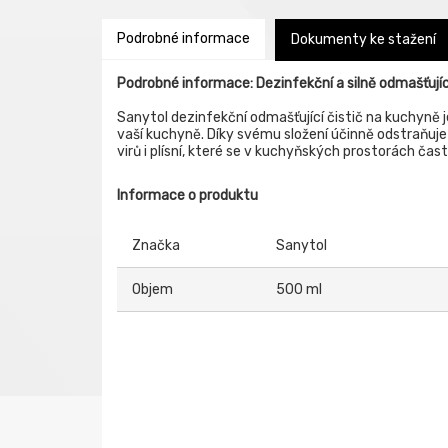
Podrobné informace
Dokumenty ke stažení
Podrobné informace: Dezinfekční a silně odmašťuj
Sanytol dezinfekční odmašťující čistič na kuchyně
vaší kuchyně. Díky svému složení účinně odstraňuje 
virů i plísní, které se v kuchyňských prostorách čast
Informace o produktu
Značka
Sanytol
Objem
500 ml