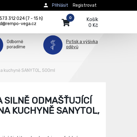
Přihlásit
Registrovat
0
73 312 024 (7 - 15 h)
Košík
d@rempo-vega.cz
0 Kč
Odborně
Potisk a výšivka
poradíme
oděvů
k na kuchyně SANYTOL, 500ml
A SILNĚ ODMAŠŤUJÍCÍ
NA KUCHYNĚ SANYTOL,