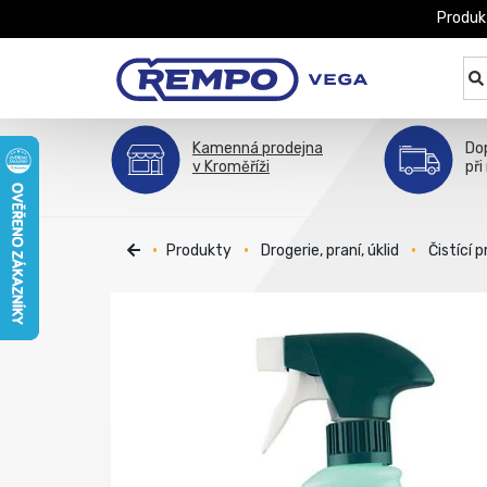
Produk
Kamenná prodejna
Do
v Kroměříži
při
Produkty
Drogerie, praní, úklid
Čistící 