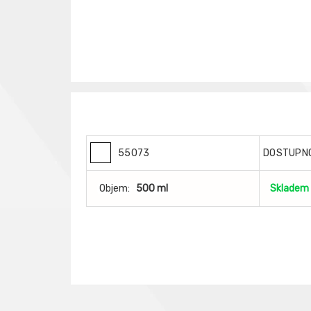
55073
DOSTUPN
Objem:
500 ml
Skladem