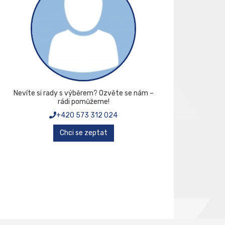
Nevíte si rady s výběrem? Ozvěte se nám –
rádi pomůžeme!
+420 573 312 024
Chci se zeptat