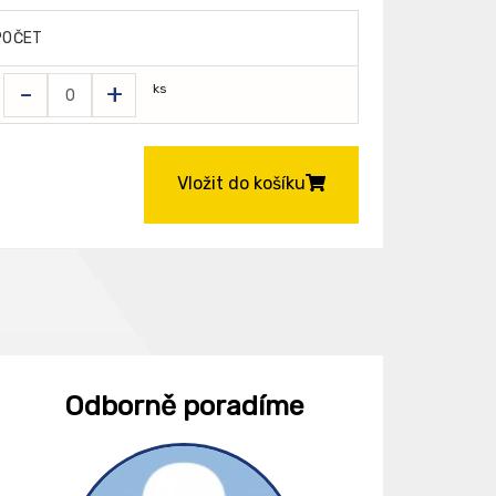
POČET
-
+
ks
Vložit do košíku
Odborně poradíme