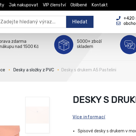
ty
Jak nakupovat
VIP členství
Oblíbené
Kontakt
+420 5
Hledat
obcho
prava zdarma
5000+ zboží
 nákupu nad 1500 Kč
skladem
ace
Desky a složky z PVC
Desky s drukem A5 Pastelini
DESKY S DRUK
Více informací
Spisové desky s drukem v mo