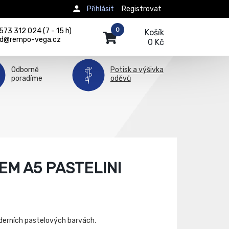
Přihlásit
Registrovat
0
73 312 024 (7 - 15 h)
Košík
d@rempo-vega.cz
0 Kč
Odborně
Potisk a výšivka
poradíme
oděvů
EM A5 PASTELINI
derních pastelových barvách.