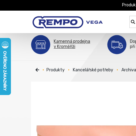
Produk
Kamenná prodejna
Do
v Kroměříži
při
Produkty
Kancelářské potřeby
Archiv