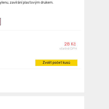
lenu, zavírání plastovým drukem.
28 Kč
včetně DPH
Zvolit počet kusů