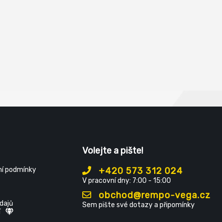
Volejte a pište!
í podmínky
+420 573 312 024
V pracovní dny: 7:00 - 15:00
obchod@rempo-vega.cz
dajů
Sem pište své dotazy a připomínky
í