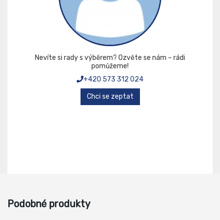
Nevíte si rady s výběrem? Ozvěte se nám – rádi
pomůžeme!
+420 573 312 024
Chci se zeptat
Podobné produkty