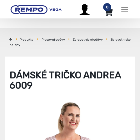
0
Menu
Produkty
Pracovní oděvy
Zdravotnické oděvy
Zdravotnické
haleny
DÁMSKÉ TRIČKO ANDREA
6009