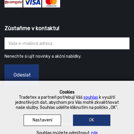
Zůstaňme v kontaktu!
Nenechte si ujít novinky a akční nabídky.
Odeslat
Cookies
Tradetex a partneři potřebují Váš
souhlas
k využití
jednotlivých dat, abychom pro Vás mohli zkvalitňovat
naše služby. Souhlas udělíte kliknutím na políčko „OK“.
Nastavení
OK
© 2019 Kurka Koncern
Souhlas můžete odmítnout
zde