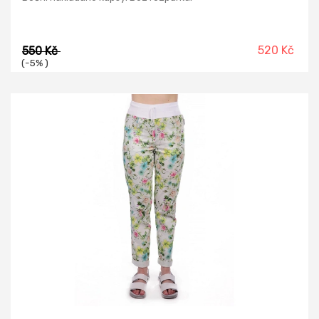
520 Kč
550 Kč
(-5% )