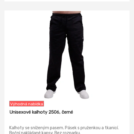
-5%
Výhodná nabídka
Unisexové kalhoty 2506, černé
Kalhoty se sníženým pasem. Pásek s pruženkou a tkanicí.
Boční nakládané kapsy. Bez rozparku.