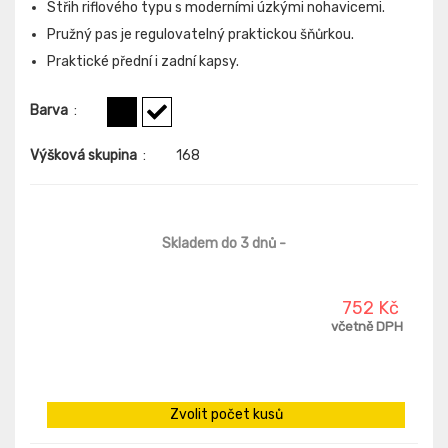
Střih riflového typu s moderními úzkými nohavicemi.
Pružný pas je regulovatelný praktickou šňůrkou.
Praktické přední i zadní kapsy.
Barva
:
Výšková skupina
:
168
Skladem do 3 dnů
-
752 Kč
včetně DPH
Zvolit počet kusů