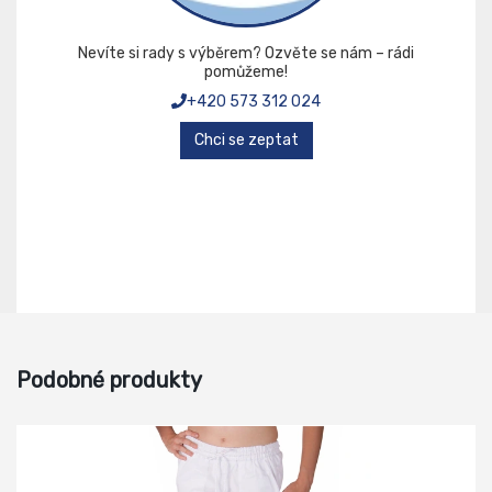
Nevíte si rady s výběrem? Ozvěte se nám – rádi
pomůžeme!
+420 573 312 024
Chci se zeptat
Podobné produkty