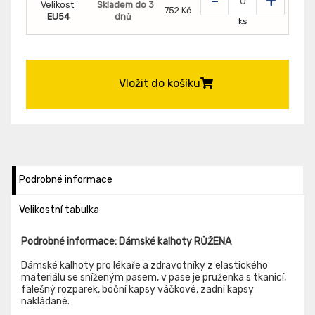
-
+
Velikost:
Skladem do 3
752 Kč
EU54
dnů
ks
Vložit do košíku
Podrobné informace
Velikostní tabulka
Podrobné informace: Dámské kalhoty RŮŽENA
Dámské kalhoty pro lékaře a zdravotníky z elastického
materiálu se sníženým pasem, v pase je pruženka s tkanicí,
falešný rozparek, boční kapsy váčkové, zadní kapsy
nakládané.