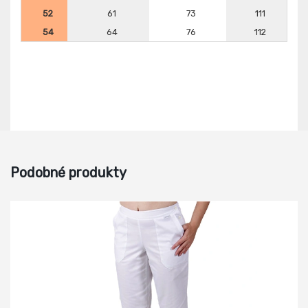
52
61
73
111
54
64
76
112
Podobné produkty