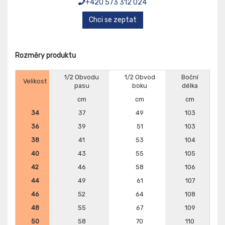
+420 573 312 024
Chci se zeptat
Rozměry produktu
1/2 Obvodu
1/2 Obvod
Boční
Velikost
pasu
boku
délka
cm
cm
cm
34
37
49
103
36
39
51
103
38
41
53
104
40
43
55
105
42
46
58
106
44
49
61
107
46
52
64
108
48
55
67
109
50
58
70
110