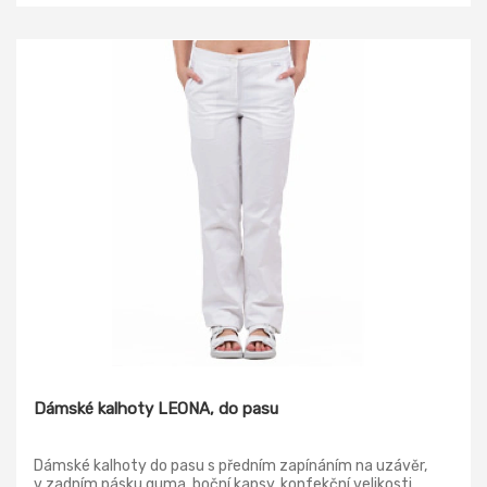
Dámské kalhoty LEONA, do pasu
Dámské kalhoty do pasu s předním zapínáním na uzávěr,
v zadním pásku guma, boční kapsy, konfekční velikosti.