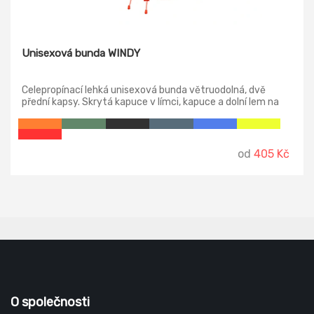
Unisexová bunda WINDY
Celepropínací lehká unisexová bunda větruodolná, dvě
přední kapsy. Skrytá kapuce v límci, kapuce a dolní lem na
stažení elastickou šňůrkou, lištové kapsy, samostatná
kapsička na zip pro skladné uložení.
od
405 Kč
O společnosti