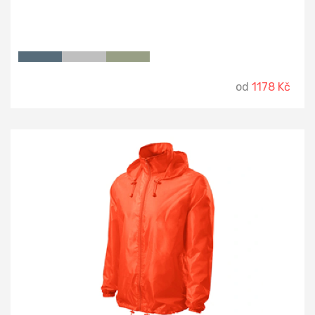
od
1178 Kč