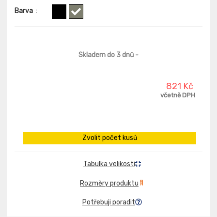
Barva
:
Skladem do 3 dnů
-
821 Kč
včetně DPH
Zvolit počet kusů
Tabulka velikosti
Rozměry produktu
Potřebuji poradit