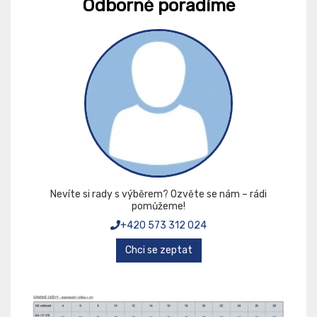
Odborně poradíme
Nevíte si rady s výběrem? Ozvěte se nám – rádi
pomůžeme!
+420 573 312 024
Chci se zeptat