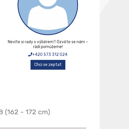
Nevíte si rady s výběrem? Ozvěte se nám –
rádi pomůžeme!
+420 573 312 024
Chci se zeptat