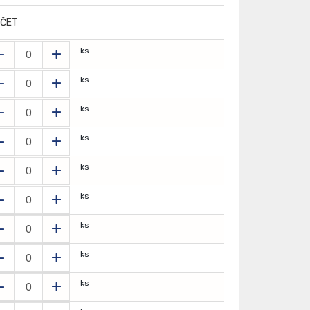
ČET
-
+
ks
-
+
ks
-
+
ks
-
+
ks
-
+
ks
-
+
ks
-
+
ks
-
+
ks
-
+
ks