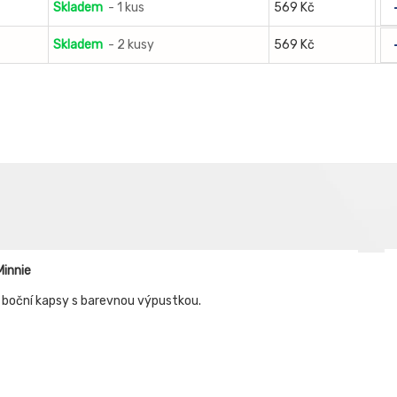
Skladem
- 1 kus
569 Kč
Skladem
- 2 kusy
569 Kč
innie
a boční kapsy s barevnou výpustkou.