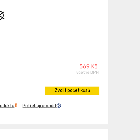
569 Kč
včetně DPH
Zvolit počet kusů
roduktu
Potřebuji poradit