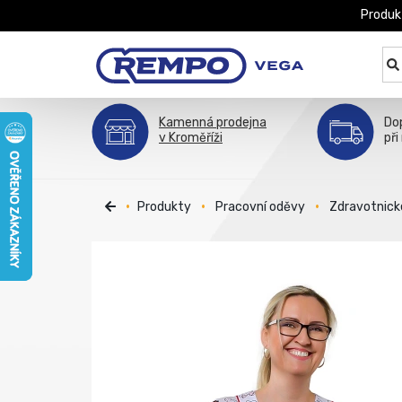
Produk
Kamenná prodejna
Do
v Kroměříži
při
Produkty
Pracovní oděvy
Zdravotnick