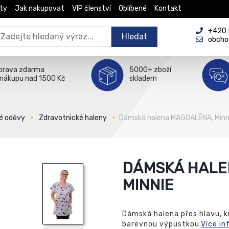
ty
Jak nakupovat
VIP členství
Oblíbené
Kontakt
+420 5
Hledat
obcho
prava zdarma
5000+ zboží
 nákupu nad 1500 Kč
skladem
é oděvy
Zdravotnické haleny
Dámská halena MAGDALÉNA, Minn
DÁMSKÁ HALE
MINNIE
Dámská halena přes hlavu, k
barevnou výpustkou.
Více in