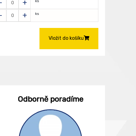
-
+
ks
-
+
ks
Vložit do košíku
Odborně poradíme