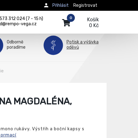
Přihlásit
Registrovat
0
73 312 024 (7 - 15 h)
Košík
d@rempo-vega.cz
0 Kč
Odborně
Potisk a výšivka
poradíme
oděvů
ie
NA MAGDALÉNA,
imono rukávy. Výstřih a boční kapsy s
formací