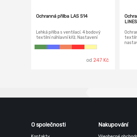
Ochranná přilba LAS S14
Ochra
LINE
Lehká přilba s ventilací. 4 bodový
Ochran
textilní náhlavní kříž. Nastavení
textil
velikosti pomoci posuvného pásku
nastav
(52 - 62 cm). Materiál PE, váha 310 g,
teplotní odolnost -30 °C.
od
247 Kč
O společnosti
Nakupování
Kontakty
Všeobecné obchodn