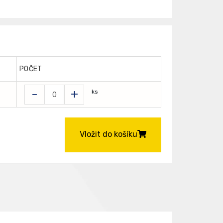
POČET
-
+
ks
Vložit do košíku