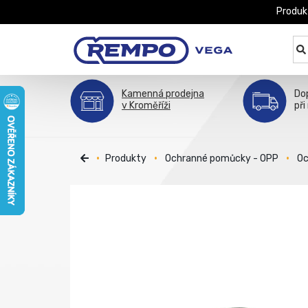
Produk
Kamenná prodejna
Do
v Kroměříži
při
Produkty
Ochranné pomůcky - OPP
Oc