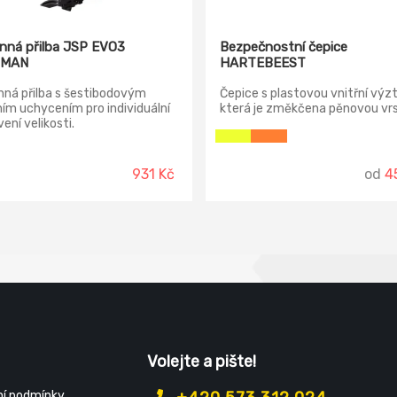
nná přilba JSP EVO3
Bezpečnostní čepice
SMAN
HARTEBEEST
ná přilba s šestibodovým
Čepice s plastovou vnitřní výz
ním uchycením pro individuální
která je změkčena pěnovou vr
ení velikosti.
931 Kč
od
4
Volejte a pište!
í podmínky