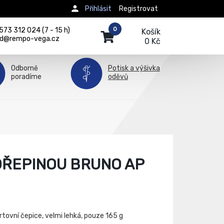
Přihlásit
Registrovat
0
73 312 024 (7 - 15 h)
Košík
d@rempo-vega.cz
0 Kč
Odborně
Potisk a výšivka
poradíme
oděvů
OŘEPINOU BRUNO AP
tovní čepice, velmi lehká, pouze 165 g