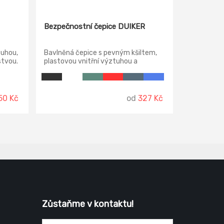
Bezpečnostní čepice DUIKER
tuhou,
Bavlněná čepice s pevným kšiltem,
stvou.
plastovou vnitřní výztuhou a
možností nastavení velikosti pomocí
suchého zipu, odpovídá normě EN
812.
50 Kč
od
327 Kč
Zůstaňme v kontaktu!