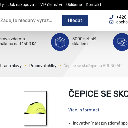
ty
Jak nakupovat
VIP členství
Oblíbené
Kontakt
+420 5
Hledat
obcho
prava zdarma
5000+ zboží
 nákupu nad 1500 Kč
skladem
hrana hlavy
Pracovní přilby
Čepice se skořepinou BRUNO AP
ČEPICE SE SK
Více informací
Inovativní nárazuvzdorná spor