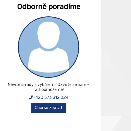
Odborně poradíme
Nevíte si rady s výběrem? Ozvěte se nám –
rádi pomůžeme!
+420 573 312 024
Chci se zeptat