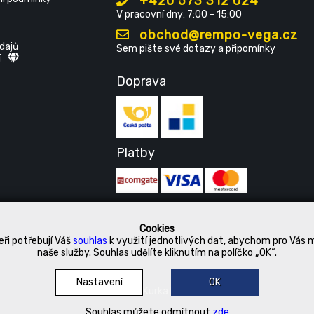
+420 573 312 024
V pracovní dny: 7:00 - 15:00
obchod@rempo-vega.cz
dajů
Sem pište své dotazy a připomínky
í
Doprava
Platby
Cookies
ři potřebují Váš
souhlas
k využití jednotlivých dat, abychom pro Vás 
naše služby. Souhlas udělíte kliknutím na políčko „OK“.
Nastavení
OK
© 2019 Kurka Koncern
Souhlas můžete odmítnout
zde