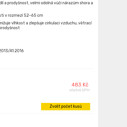
lí a prodyšnost, velmi odolná vůči nárazům shora a
sti v rozmezí 52–65 cm
ižuje vlhkost a zlepšuje cirkulaci vzduchu, větrací
 prodyšnost
:2013/A1:2016
483 Kč
včetně DPH
Zvolit počet kusů