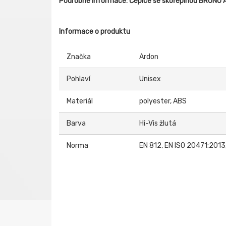
Podrobné informace: Čepice se skořepinou BRUNO 
Informace o produktu
Značka
Ardon
Pohlaví
Unisex
Materiál
polyester, ABS
Barva
Hi-Vis žlutá
Norma
EN 812, EN ISO 20471:2013