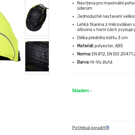
Navržena pro maximální pohod
úderům
Jednoduché nastavení veliko
Lehká tkanina z mikrovláken sn
síťovina v horní části zvyšuje
Délka předního kšiltu 3 cm
Materiál:
polyester, ABS
Norma:
EN 812, EN ISO 20471
Barva:
Hi-Vis žlutá
Skladem
-
Potřebuji poradit